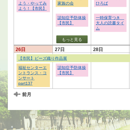
よう・やってみ
家族の会
ひろば
よう！【市民】
認知症予防体操
一時保育つき
【市民】
大人の読書タイ
ム
もっと見る
26日
27日
28日
【市民】ビーズ織り作品展
福祉センターエ
認知症予防体操
ントランス・コ
【市民】
ンサート
part137
前月