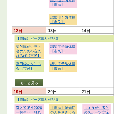
【市民】
認知症予防体操
【市民】
12日
13日
14日
【市民】ビーズ織り作品展
知的障がい児・
認知症予防体操
者のための音楽
【市民】
ひろば【市民】
富田砕花を知る
認知症予防体操
会【市民】
【市民】
もっと見る
19日
20日
21日
【市民】ビーズ織り作品展
森と遊ぼう2026
【市民】認知症
しょうがい者と
ー探そう・触れ
の人をささえる
のスポーツ交流