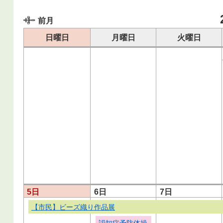
前月
日曜日
月曜日
火曜日
5日
6日
7日
【市民】ビーズ織り作品展
認知症予防体操