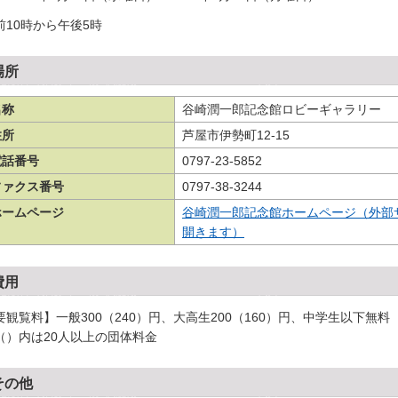
前10時から午後5時
場所
名称
谷崎潤一郎記念館ロビーギャラリー
住所
芦屋市伊勢町12-15
電話番号
0797-23-5852
ファクス番号
0797-38-3244
ホームページ
谷崎潤一郎記念館ホームページ（外部
開きます）
費用
要観覧料】一般300（240）円、大高生200（160）円、中学生以下無料
（）内は20人以上の団体料金
その他