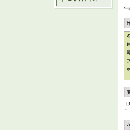
午
【
＊