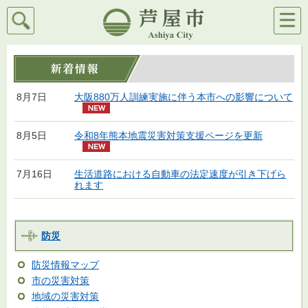
検索
メニ
芦屋市
ュー
8月7日
大阪880万人訓練実施に伴う本市への影響について
8月5日
令和8年熊本地震災害対策支援ページを更新
7月16日
生活道路における自動車の法定速度が引き下げら
れます
防災
防災情報マップ
市の災害対策
地域の災害対策