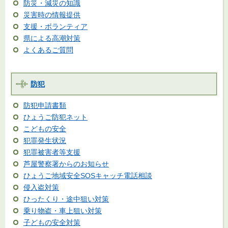
防災・減災の知識
災害時の情報提供
支援・ボランティア
県による高潮対策
よくあるご質問
防犯
防犯申請書類
ひょうご防犯ネット
こどもの安全
犯罪発生状況
犯罪被害者等支援
芦屋警察署からのお知らせ
ひょうご地域安全SOSキャッチ電話相談
侵入盗対策
ひったくり・途中狙い対策
乗り物盗・車上狙い対策
子どもの安全対策