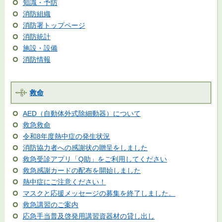
知識・予防
消防組織
消防署トップページ
消防統計
施設・設備
消防情報
救命
AED（自動体外式除細動器）について
救急救命
令和8年度熱中症の発生状況
消防協力者への感謝状の贈呈をしました
救急受診アプリ「Q助」をご利用してください
救急感謝カードの配布を開始しました
熱中症にご注意ください！
マスクと応援メッセージの募集を終了しました。
救急講習のご案内
応急手当普及啓発用講習資器材の貸し出し