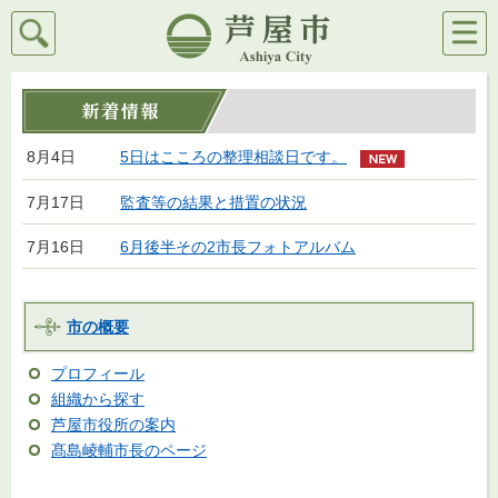
検索
メニ
芦屋市
ュー
8月4日
5日はこころの整理相談日です。
7月17日
監査等の結果と措置の状況
7月16日
6月後半その2市長フォトアルバム
市の概要
プロフィール
組織から探す
芦屋市役所の案内
髙島崚輔市長のページ