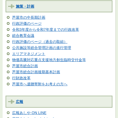
施策・計画
芦屋市の中長期計画
行政評価のページ
令和3年度から令和7年度までの行政改革
総合教育会議
行政評価のページ（過去の取組）
公共施設等総合管理計画の進行管理
エリアマネジメント
物価高騰対応重点支援地方創生臨時交付金等
芦屋市総合計画
芦屋市総合計画後期基本計画
行財政改革
芦屋市へ遺贈寄附をお考えの方へ
広報
広報あしや ON LINE