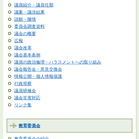
議員紹介・議員任期
議案・議決結果
請願・陳情
委員会調査資料
議会の概要
広報
議会改革
議会基本条例
議員の政治倫理・ハラスメントへの取り組み
議会報告会・意見交換会
情報公開・個人情報保護
行政視察
議員研修会
議会災害対応
リンク集
教育委員会
教育委員会の紹介