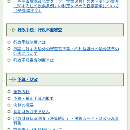
「芦屋市放課後児童クラブ（学童保育）の民間委託の賛否
に関する住民投票条例」の制定を求める直接請求について
（平成30年度）
行政手続・行政不服審査
行政手続制度とは
申請に対する処分の審査基準等・不利益処分の処分基準の
公表について
行政不服審査制度とは
予算・財政
施政方針
予算・補正予算の概要
決算の概要
長期財政収支見込み
地方財政状況調査（決算統計）・決算カード・財政状況資
料集
芦屋市の財政指標について