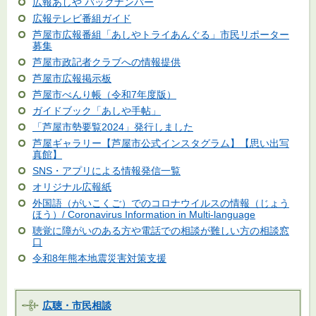
広報あしや バックナンバー
広報テレビ番組ガイド
芦屋市広報番組「あしやトライあんぐる」市民リポーター
募集
芦屋市政記者クラブへの情報提供
芦屋市広報掲示板
芦屋市べんり帳（令和7年度版）
ガイドブック「あしや手帖」
「芦屋市勢要覧2024」発行しました
芦屋ギャラリー【芦屋市公式インスタグラム】【思い出写
真館】
SNS・アプリによる情報発信一覧
オリジナル広報紙
外国語（がいこくご）でのコロナウイルスの情報（じょう
ほう）/ Coronavirus Information in Multi-language
聴覚に障がいのある方や電話での相談が難しい方の相談窓
口
令和8年熊本地震災害対策支援
広聴・市民相談