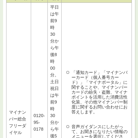
平日
は午
前9
時
30
分か
ら午
後8
時
00
「通知カード」「マイナンバ
分。
ーカード（個人番号カー
土日
ド）」「マイナポータル」に
関することや、マイナンバー
祝日
カードの紛失・盗難、マイナ
は午
ポイントを活用した消費活性
化策、その他マイナンバー制
前9
度に関するお問い合わせにお
時
答えします。
マイナン
0120-
30
バー総合
95-
分か
フリーダ
音声ガイダンスにしたがっ
0178
ら午
て、お聞きになりたい情報の
イヤル
後5
メニューを選択してくださ