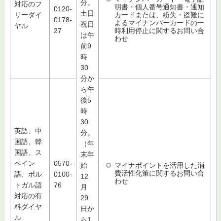
分。
対応のフ
明書・個人番号通知書・通知
0120-
土日
カードまたは、紛失・盗難に
リーダイ
0178-
よるマイナンバーカードの一
祝日
ヤル
時利用停止に関するお問い合
27
は午
わせ
前9
時
30
分か
ら午
後5
時
30
英語、中
分。
国語、韓
（年
国語、ス
末年
ペイン
0570-
マイナポイントを活用した消
始
費活性化策に関するお問い合
語、ポル
0100-
12
わせ
トガル語
76
月
対応の有
29
料ダイヤ
日か
ル
ら1