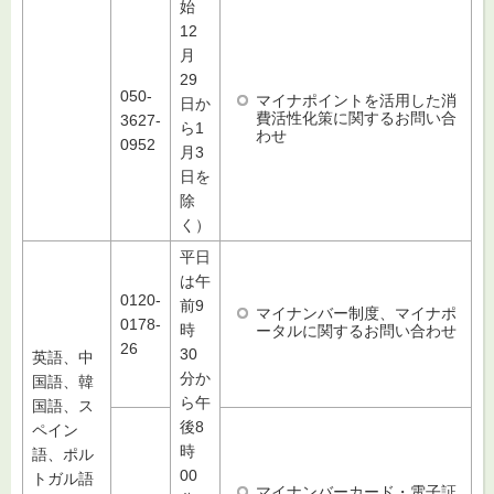
始
12
月
29
050-
マイナポイントを活用した消
日か
費活性化策に関するお問い合
3627-
ら1
わせ
0952
月3
日を
除
く）
平日
は午
0120-
前9
マイナンバー制度、マイナポ
0178-
時
ータルに関するお問い合わせ
26
30
英語、中
分か
国語、韓
ら午
国語、ス
後8
ペイン
時
語、ポル
00
トガル語
マイナンバーカード・電子証