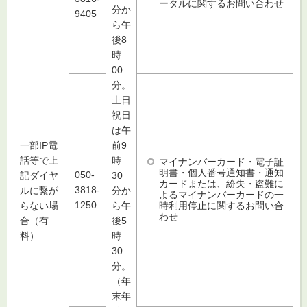
ータルに関するお問い合わせ
分か
9405
ら午
後8
時
00
分。
土日
祝日
は午
一部IP電
前9
話等で上
時
マイナンバーカード・電子証
明書・個人番号通知書・通知
050-
記ダイヤ
30
カードまたは、紛失・盗難に
3818-
ルに繋が
分か
よるマイナンバーカードの一
1250
時利用停止に関するお問い合
らない場
ら午
わせ
合（有
後5
料）
時
30
分。
（年
末年