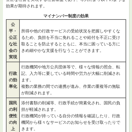
効果が期待されます。
マイナンバー制度の効果
公
平・
所得や他の行政サービスの受給状況を把握しやすくな
公正
るため、負担を不当に免れることや給付を不正に受け
な社
取ることを防止するとともに、本当に困っている方に
会の
きめ細やかな支援を行なうことができます。
実現
行政機関や地方公共団体等で、様々な情報の照合、転
行政
記、入力等に要している時間や労力が大幅に削減され
の効
ます。
率化
複数の業務の間での連携が進み、作業の重複等の無駄
が削減されます。
国民
添付書類の削減等、行政手続が簡素化され、国民の負
の利
担が軽減されます。
便性
行政機関が持っている自分の情報を確認したり、行政
の向
機関から様々なサービスのお知らせを受け取ったりで
上
きます。