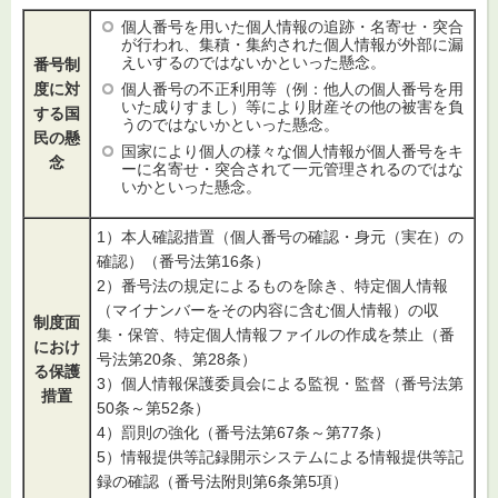
個人番号を用いた個人情報の追跡・名寄せ・突合
が行われ、集積・集約された個人情報が外部に漏
えいするのではないかといった懸念。
番号制
度に対
個人番号の不正利用等（例：他人の個人番号を用
いた成りすまし）等により財産その他の被害を負
する国
うのではないかといった懸念。
民の懸
国家により個人の様々な個人情報が個人番号をキ
念
ーに名寄せ・突合されて一元管理されるのではな
いかといった懸念。
1）本人確認措置（個人番号の確認・身元（実在）の
確認）（番号法第16条）
2）番号法の規定によるものを除き、特定個人情報
（マイナンバーをその内容に含む個人情報）の収
制度面
集・保管、特定個人情報ファイルの作成を禁止（番
におけ
号法第20条、第28条）
る保護
3）個人情報保護委員会による監視・監督（番号法第
措置
50条～第52条）
4）罰則の強化（番号法第67条～第77条）
5）情報提供等記録開示システムによる情報提供等記
録の確認（番号法附則第6条第5項）