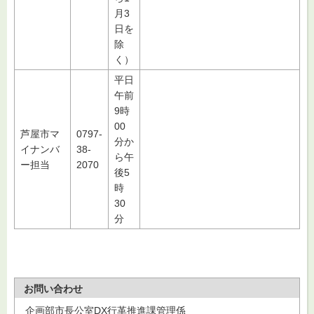
月3
日を
除
く）
平日
午前
9時
00
芦屋市マ
0797-
分か
イナンバ
38-
ら午
ー担当
2070
後5
時
30
分
お問い合わせ
企画部市長公室DX行革推進課管理係