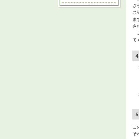
さ
ス
ま
さ
こ
て
こ
そ