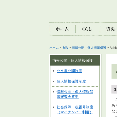
ホーム
くらし
防災・安
ホーム
>
市政
>
情報公開・個人情報保護
> Ashi
情報公開・個人情報保護
公文書公開制度
個人情報保護制度
情報公開・個人情報保
護審査会答申
こ
あ
社会保障・税番号制度
な
（マイナンバー制度）
規