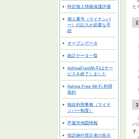
特定個人情報保護評価
た
個人番号（マイナンバ
ー）の記入が必要な手
続
オープンデータ
統計データ一覧
AshiyaFreeWi-Fiはサー
ビスを終了しました
Ashiya Free Wi-Fi 利用
規約
独自利用事務（マイナ
ンバー制度）
こ
芦屋市地図情報
パ
す
指定納付受託者の告示
ま