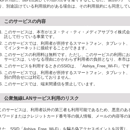
り、別途設けている利用規約がある場合は、その利用規約にも同意して
2 このサービスの内容
このサービスは、本市がエヌ・ティ・ティ・メディアサプライ株式会
託して行っている事業です。
このサービスでは、利用者が所持するスマートフォン、タブレット、
てインターネットに接続することができます。
このサービスの利用料は無料です。ただし、このサービスの利用にお
サービスは、いかなる理由にかかわらず利用者の負担となり、本市は
このサービスを利用するときのSSIDは、「Ashiya_Free_Wi-Fi」で
このサービスでは、利用者が所持するスマートフォン、タブレット、
別の問合せには対応しておりません。
このサービスでは、端末間通信を禁止しています。
3 公衆無線LANサービス利用のリスク
のサービスは、利用者以外の第三者も利用可能であるため、悪意のある
スワードまたはクレジットカード番号等の個人情報、メールの内容等の
。
た、SSID「Ashiya_Free_Wi-Fi」を騙る偽アクセスポイントを