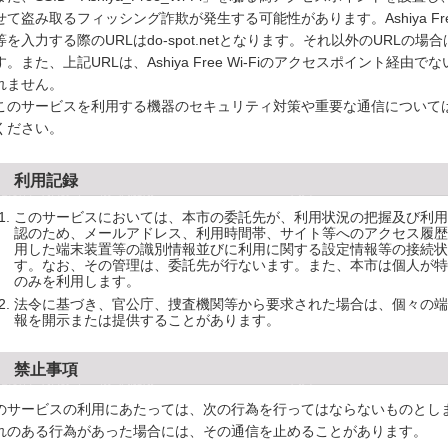
せて盗み取るフィッシング詐欺が発生する可能性があります。Ashiya Fre
等を入力する際のURLはdo-spot.netとなります。それ以外のURL
す。また、上記URLは、Ashiya Free Wi-Fiのアクセスポイント経
れません。
のサービスを利用する機器のセキュリティ対策や重要な通信について
ください。
4 利用記録
このサービスにおいては、本市の委託先が、利用状況の把握及び利用
認のため、メールアドレス、利用時間帯、サイト等へのアクセス履歴
用した端末装置等の識別情報並びに利用に関する設定情報等の接続状
す。なお、その管理は、委託先が行ないます。また、本市は個人が特
のみを利用します。
法令に基づき、官公庁、捜査機関等から要求された場合は、個々の端
報を開示または提供することがあります。
5 禁止事項
のサービスの利用にあたっては、次の行為を行ってはならないものとし
れのある行為があった場合には、その通信を止めることがあります。