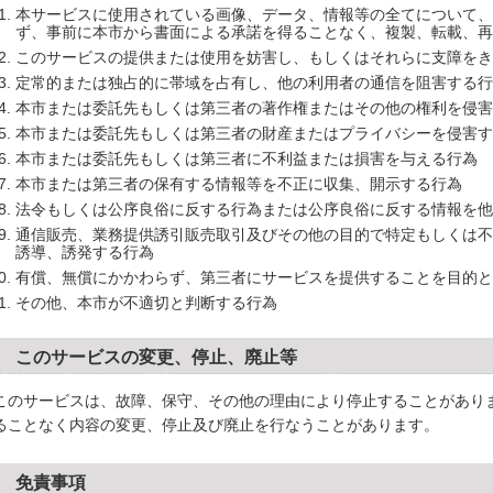
本サービスに使用されている画像、データ、情報等の全てについて
ず、事前に本市から書面による承諾を得ることなく、複製、転載、再
このサービスの提供または使用を妨害し、もしくはそれらに支障をき
定常的または独占的に帯域を占有し、他の利用者の通信を阻害する行
本市または委託先もしくは第三者の著作権またはその他の権利を侵害
本市または委託先もしくは第三者の財産またはプライバシーを侵害す
本市または委託先もしくは第三者に不利益または損害を与える行為
本市または第三者の保有する情報等を不正に収集、開示する行為
法令もしくは公序良俗に反する行為または公序良俗に反する情報を他
通信販売、業務提供誘引販売取引及びその他の目的で特定もしくは不
誘導、誘発する行為
有償、無償にかかわらず、第三者にサービスを提供することを目的と
その他、本市が不適切と判断する行為
6 このサービスの変更、停止、廃止等
のサービスは、故障、保守、その他の理由により停止することがあり
ることなく内容の変更、停止及び廃止を行なうことがあります。
7 免責事項