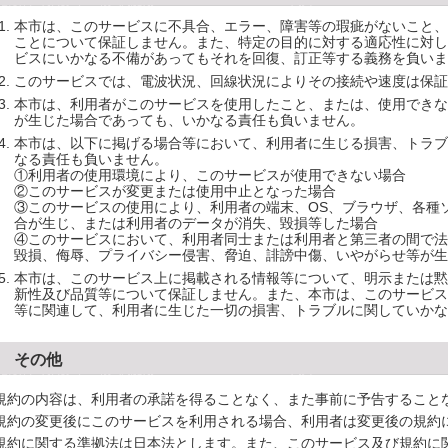
本市は、このサービスに不具合、エラー、障害等の瑕疵がないこと、
ことについて保証しません。また、特定の目的に対する適応性に対し
ビスにいかなる不備があってもそれを回復、訂正等する義務を負いま
このサービスでは、電波状況、回線状況によりその接続や速度は保証
本市は、利用者がこのサービスを使用したこと、または、使用できな
が生じた場合であっても、いかなる責任も負いません。
本市は、以下に掲げる場合等において、利用者に生じる損害、トラブ
なる責任も負いません。
①利用者の使用環境により、このサービスが使用できない場合
②このサービスが変更または使用中止となった場合
③このサービスの使用により、利用者の端末、OS、ブラウザ、各種
合が生じ、または利用者のデータが消失、毀損等した場合
④このサービスにおいて、利用者同士または利用者と第三者の間で法
毀損、侮辱、プライバシー侵害、脅迫、誹謗中傷、いやがらせ等が生
本市は、このサービス上に掲載される情報等について、明示または黙
新性及び品質等について保証しません。また、本市は、このサービス
等に関連して、利用者に生じた一切の損害、トラブルに関していかな
8 その他
約の内容は、利用者の承諾を得ることなく、また事前に予告すること
約の変更後にこのサービスを利用される場合、利用者は変更後の規約
約に関する準拠法は日本法とします。また、このサービス及び規約に