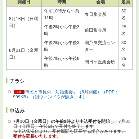
開催日
時間
会場
定員
午前10時から午前
30
春日集会所
11時
名
8月16日（日曜
日）
午後2時から午後3
25
前田集会所
時
名
午後2時から午後3
潮芦屋交流セン
30
時
ター
名
8月21日（金曜
日）
午後7時から午後8
25
朝日ケ丘集会所
時
名
チラシ
市民と市長の「対話集会」（8月開催）（PDF：
999KB）（別ウィンドウが開きます）
申込み
7月10日（金曜日）の午前9時より申込受付を開始
し、7月31
日（金曜日）午後5時で受付を終了します
※申込状況により、受付期間を延長する場合があります。
受付を延長いたします。