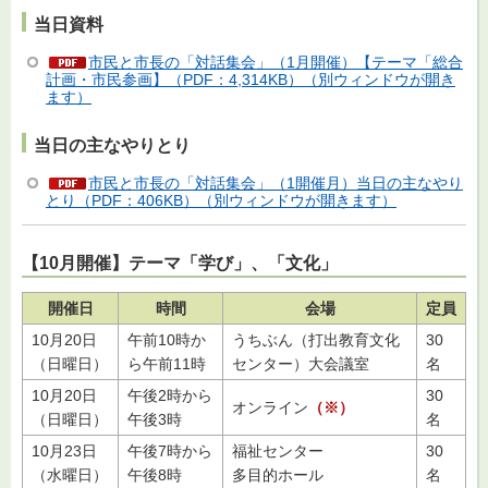
当日資料
市民と市長の「対話集会」（1月開催）【テーマ「総合
計画・市民参画】（PDF：4,314KB）（別ウィンドウが開き
ます）
当日の主なやりとり
市民と市長の「対話集会」（1開催月）当日の主なやり
とり（PDF：406KB）（別ウィンドウが開きます）
【10月開催】テーマ「学び」、「文化」
開催日
時間
会場
定員
10月20日
午前10時か
うちぶん（打出教育文化
30
（日曜日）
ら午前11時
センター）大会議室
名
10月20日
午後2時から
30
オンライン
（※）
（日曜日）
午後3時
名
10月23日
午後7時から
福祉センター
30
（水曜日）
午後8時
多目的ホール
名