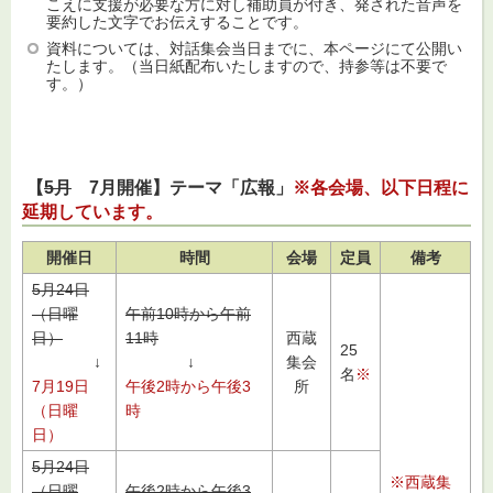
こえに支援が必要な方に対し補助員が付き、発された音声を
要約した文字でお伝えすることです。
資料については、対話集会当日までに、本ページにて公開い
たします。（当日紙配布いたしますので、持参等は不要で
す。）
【
5月
7月開催】テーマ「広報」
※各会場、以下日程に
延期しています。
開催日
時間
会場
定員
備考
5月24日
（日曜
午前10時から午前
日）
11時
西蔵
25
↓
↓
集会
名
※
7月19日
午後2時から午後3
所
（日曜
時
日）
5月24日
※西蔵集
（日曜
午後2時から午後3