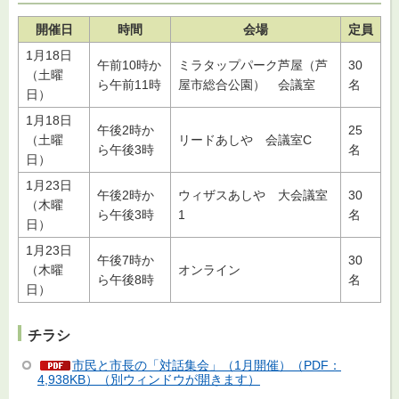
開催日
時間
会場
定員
1月18日
午前10時か
ミラタップパーク芦屋（芦
30
（土曜
ら午前11時
屋市総合公園） 会議室
名
日）
1月18日
午後2時か
25
（土曜
リードあしや 会議室C
ら午後3時
名
日）
1月23日
午後2時か
ウィザスあしや 大会議室
30
（木曜
ら午後3時
1
名
日）
1月23日
午後7時か
30
（木曜
オンライン
ら午後8時
名
日）
チラシ
市民と市長の「対話集会」（1月開催）（PDF：
4,938KB）（別ウィンドウが開きます）