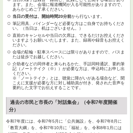
ます。また、会場に報道機関が入る可能性がありますので、
あらかじめご了承ください。
当日の受付は、開始時間20分前
から行ないます。
筆記用具、バインダーなど必要な方はご自身でお持ちくださ
い。（当日は、机はございません。）
直前のキャンセルや当日の欠席は、できるだけお控えくださ
いますようお願いいたします。また、録画や録音もお控えく
ださい。
会場の駐輪・駐車スペースには限りがありますので、バスま
たは徒歩でお越しください。
介助者などの同伴者と来られるかた、手話同時通訳、要約筆
記（ノートテイク（※））が必要な方は、申込時にお申し出
ください。
※「ノートテイク」とは、聴覚に障がいがある場合など、聞
こえに支援が必要な方に対し補助員が付き、発された音声を
要約した文字でお伝えすることです。
過去の市民と市長の「対話集会」（令和7年度開催
分）
令和7年度には、令和7年5月に「公共施設」を、令和7年8月に
「教育大綱」を、令和7年10月に「福祉」を、令和8年1月には