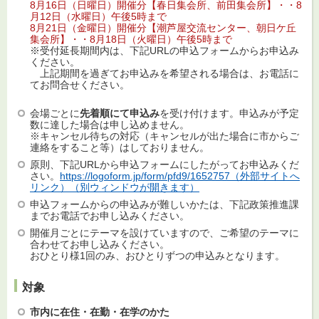
8月16日（日曜日）開催分【春日集会所、前田集会所】・・8
月12日（水曜日）午後5時まで
8月21日（金曜日）開催分【潮芦屋交流センター、朝日ケ丘
集会所】・・8月18日（火曜日）午後5時まで
※受付延長期間内は、下記URLの申込フォームからお申込み
ください。
上記期間を過ぎてお申込みを希望される場合は、お電話に
てお問合せください。
会場ごとに
先着順にて申込み
を受け付けます。申込みが予定
数に達した場合は申し込めません。
※キャンセル待ちの対応（キャンセルが出た場合に市からご
連絡をすること等）はしておりません。
原則、下記URLから申込フォームにしたがってお申込みくだ
さい。
https://logoform.jp/form/pfd9/1652757（外部サイトへ
リンク）（別ウィンドウが開きます）
申込フォームからの申込みが難しいかたは、下記政策推進課
までお電話でお申し込みください。
開催月ごとにテーマを設けていますので、ご希望のテーマに
合わせてお申し込みください。
おひとり様1回のみ、おひとりずつの申込みとなります。
対象
市内に在住・在勤・在学のかた