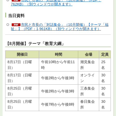
市民と市長の「対話集会」（10月開催）（PDF：
762KB）（別ウィンドウが開きます）
当日資料
市民と市長の「対話集会」（10月開催）【テーマ「福
祉」】（PDF：1,961KB）（別ウィンドウが開きます）
【8月開催】テーマ「教育大綱」
開催日
時間
会場
定員
8月17日（日曜
午前10時から午前11
潮見集会
25
日）
時
所
名
8月17日（日曜
オンライ
30
午後2時から午後3時
日）
ン
名
8月25日（月曜
三条集会
30
午後2時から午後3時
日）
所
名
8月25日（月曜
春日集会
30
午後7時から午後8時
日）
所
名