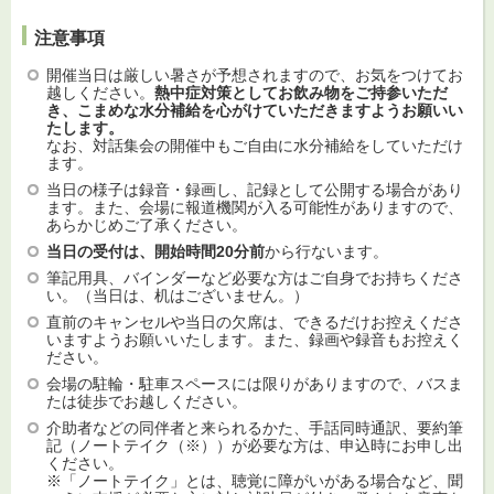
注意事項
開催当日は厳しい暑さが予想されますので、お気をつけてお
越しください。
熱中症対策としてお飲み物をご持参いただ
き、こまめな水分補給を心がけていただきますようお願いい
たします。
なお、対話集会の開催中もご自由に水分補給をしていただけ
ます。
当日の様子は録音・録画し、記録として公開する場合があり
ます。また、会場に報道機関が入る可能性がありますので、
あらかじめご了承ください。
当日の受付は、開始時間20分前
から行ないます。
筆記用具、バインダーなど必要な方はご自身でお持ちくださ
い。（当日は、机はございません。）
直前のキャンセルや当日の欠席は、できるだけお控えくださ
いますようお願いいたします。また、録画や録音もお控えく
ださい。
会場の駐輪・駐車スペースには限りがありますので、バスま
たは徒歩でお越しください。
介助者などの同伴者と来られるかた、手話同時通訳、要約筆
記（ノートテイク（※））が必要な方は、申込時にお申し出
ください。
※「ノートテイク」とは、聴覚に障がいがある場合など、聞