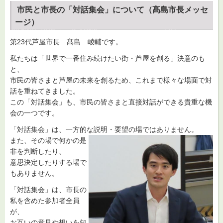
市民と市長の「対話集会」について（髙島市長メッセ
ージ）
第23代芦屋市長 髙島 崚輔です。
私たちは「世界で一番住み続けたい街・芦屋を創る」決意のも
と、
市民の皆さまと芦屋の未来を創るため、これまで様々な場面で対
話を重ねてきました。
この「対話集会」も、市民の皆さまと直接対話ができる貴重な機
会の一つです。
「対話集会」は、一方的な説明・要望の場ではありません。
また、その場で何かの是
非を判断したり、
意思決定したりする場で
もありません。
「対話集会」は、市長の
私を含めた参加者全員
が、
お互いの意見や想いを知