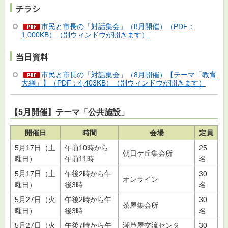
チラシ
市民と市長の「対話集会」（8月開催）（PDF：
1,000KB）（別ウィンドウが開きます）
当日資料
市民と市長の「対話集会」（8月開催）【テーマ「教育
大綱」】（PDF：4,403KB）（別ウィンドウが開きます）
【5月開催】テーマ「公共施設」
開催日
時間
会場
定員
5月17日（土
午前10時から
25
朝日ケ丘集会所
曜日）
午前11時
名
5月17日（土
午後2時から午
30
オンライン
曜日）
後3時
名
5月27日（火
午後2時から午
30
茶屋集会所
曜日）
後3時
名
5月27日（火
午後7時から午
潮芦屋交流センタ
30