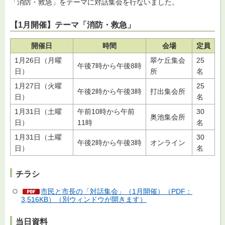
「消防・救急」をテーマに対話集会を行ないました。
【1月開催】テーマ「消防・救急」
開催日
時間
会場
定員
1月26日（月曜
翠ケ丘集会
25
午後7時から午後8時
日）
所
名
1月27日（火曜
25
午後2時から午後3時
打出集会所
日）
名
1月31日（土曜
午前10時から午前
30
奥池集会所
日）
11時
名
1月31日（土曜
30
午後2時から午後3時
オンライン
日）
名
チラシ
市民と市長の「対話集会」（1月開催）（PDF：
3,516KB）（別ウィンドウが開きます）
当日資料