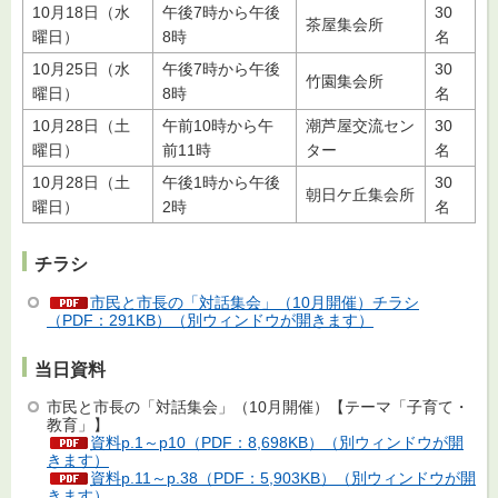
10月18日（水
午後7時から午後
30
茶屋集会所
曜日）
8時
名
10月25日（水
午後7時から午後
30
竹園集会所
曜日）
8時
名
10月28日（土
午前10時から午
潮芦屋交流セン
30
曜日）
前11時
ター
名
10月28日（土
午後1時から午後
30
朝日ケ丘集会所
曜日）
2時
名
チラシ
市民と市長の「対話集会」（10月開催）チラシ
（PDF：291KB）（別ウィンドウが開きます）
当日資料
市民と市長の「対話集会」（10月開催）【テーマ「子育て・
教育」】
資料p.1～p10（PDF：8,698KB）（別ウィンドウが開
きます）
資料p.11～p.38（PDF：5,903KB）（別ウィンドウが開
きます）