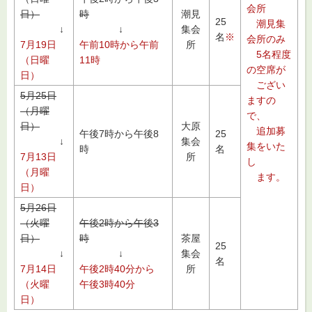
会所
日）
時
潮見
25
潮見集
↓
↓
集会
名
※
会所のみ
7月19日
午前10時から午前
所
5名程度
（日曜
11時
の空席が
日）
ござい
5月25日
ますの
（月曜
で、
日）
大原
追加募
午後7時から午後8
25
↓
集会
集をいた
時
名
7月13日
所
し
（月曜
ます。
日）
5月26日
（火曜
午後2時から午後3
日）
時
茶屋
25
↓
↓
集会
名
7月14日
午後2時40分から
所
（火曜
午後3時40分
日）