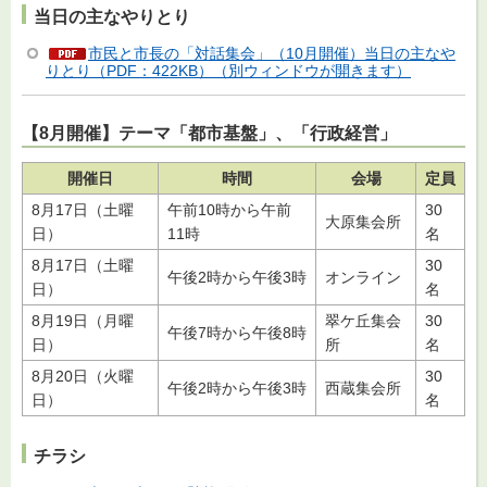
当日の主なやりとり
市民と市長の「対話集会」（10月開催）当日の主なや
りとり（PDF：422KB）（別ウィンドウが開きます）
【8月開催】テーマ「都市基盤」、「行政経営」
開催日
時間
会場
定員
8月17日（土曜
午前10時から午前
30
大原集会所
日）
11時
名
8月17日（土曜
30
午後2時から午後3時
オンライン
日）
名
8月19日（月曜
翠ケ丘集会
30
午後7時から午後8時
日）
所
名
8月20日（火曜
30
午後2時から午後3時
西蔵集会所
日）
名
チラシ