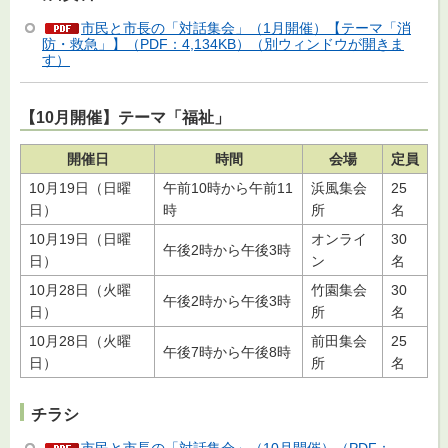
市民と市長の「対話集会」（1月開催）【テーマ「消
防・救急」】（PDF：4,134KB）（別ウィンドウが開きま
す）
【10月開催】テーマ「福祉」
開催日
時間
会場
定員
10月19日（日曜
午前10時から午前11
浜風集会
25
日）
時
所
名
10月19日（日曜
オンライ
30
午後2時から午後3時
日）
ン
名
10月28日（火曜
竹園集会
30
午後2時から午後3時
日）
所
名
10月28日（火曜
前田集会
25
午後7時から午後8時
日）
所
名
チラシ