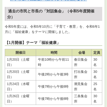
過去の市民と市長の「対話集会」（令和5年度開催
分）
令和5年度には、令和5年10月に「子育て・教育」を、令和6年1
月に「福祉健康」をテーマに開催しました。
【1月開催】テーマ「福祉健康」
開催日
時間
会場
定員
1月20日（土曜
午前10時から午前11
春日集会
30
日）
時
所
名
1月20日（土曜
打出集会
30
午後2時から午後3時
日）
所
名
1月24日（水曜
潮見集会
25
午後7時から午後8時
日）
所
名
1月26日（金曜
三条集会
30
午後7時から午後8時
日）
所
名