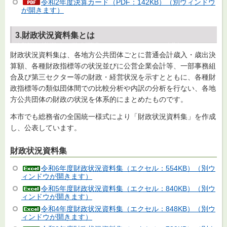
令和2年度決算カード（PDF：142KB）（別ウィンドウ
が開きます）
3.財政状況資料集とは
財政状況資料集は、各地方公共団体ごとに普通会計歳入・歳出決
算額、各種財政指標等の状況並びに公営企業会計等、一部事務組
合及び第三セクター等の財政・経営状況を示すとともに、各種財
政指標等の類似団体間での比較分析や内訳の分析を行ない、各地
方公共団体の財政の状況を体系的にまとめたものです。
本市でも総務省の全国統一様式により「財政状況資料集」を作成
し、公表しています。
財政状況資料集
令和6年度財政状況資料集（エクセル：554KB）（別ウ
ィンドウが開きます）
令和5年度財政状況資料集（エクセル：840KB）（別ウ
ィンドウが開きます）
令和4年度財政状況資料集（エクセル：848KB）（別ウ
ィンドウが開きます）