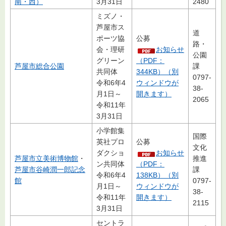
南・西）
3月31日
2480
ミズノ・
芦屋市ス
道
ポーツ協
公募
路・
会・理研
お知らせ
公園
グリーン
（PDF：
芦屋市総合公園
課
共同体
344KB）（別
0797-
令和6年4
ウィンドウが
38-
月1日～
開きます）
2065
令和11年
3月31日
小学館集
国際
英社プロ
公募
文化
ダクショ
お知らせ
芦屋市立美術博物館
・
推進
ン共同体
（PDF：
芦屋市谷崎潤一郎記念
課
令和6年4
138KB）（別
館
0797-
月1日～
ウィンドウが
38-
令和11年
開きます）
2115
3月31日
セントラ