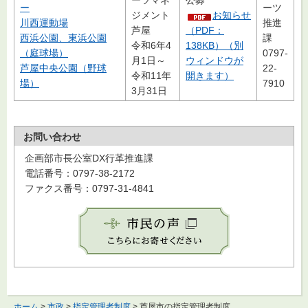
ーツマネ
公募
ー
ーツ
ジメント
お知らせ
川西運動場
推進
芦屋
（PDF：
西浜公園、東浜公園
課
令和6年4
138KB）（別
（庭球場）
0797-
月1日～
ウィンドウが
芦屋中央公園（野球
22-
令和11年
開きます）
場）
7910
3月31日
お問い合わせ
企画部市長公室DX行革推進課
電話番号：0797-38-2172
ファクス番号：0797-31-4841
ホーム
>
市政
>
指定管理者制度
> 芦屋市の指定管理者制度