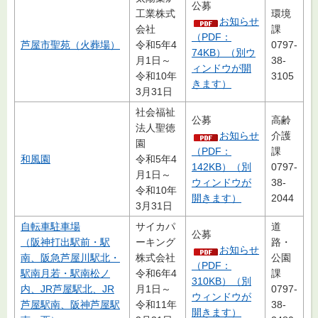
公募
工業株式
環境
お知らせ
会社
課
（PDF：
芦屋市聖苑（火葬場）
令和5年4
0797-
74KB）（別ウ
月1日～
38-
ィンドウが開
令和10年
3105
きます）
3月31日
社会福祉
公募
高齢
法人聖徳
お知らせ
介護
園
（PDF：
課
和風園
令和5年4
142KB）（別
0797-
月1日～
ウィンドウが
38-
令和10年
開きます）
2044
3月31日
自転車駐車場
サイカパ
道
公募
（阪神打出駅前・駅
ーキング
路・
お知らせ
南、阪急芦屋川駅北・
株式会社
公園
（PDF：
駅南月若・駅南松ノ
令和6年4
課
310KB）（別
内、JR芦屋駅北、JR
月1日～
0797-
ウィンドウが
芦屋駅南、阪神芦屋駅
令和11年
38-
開きます）