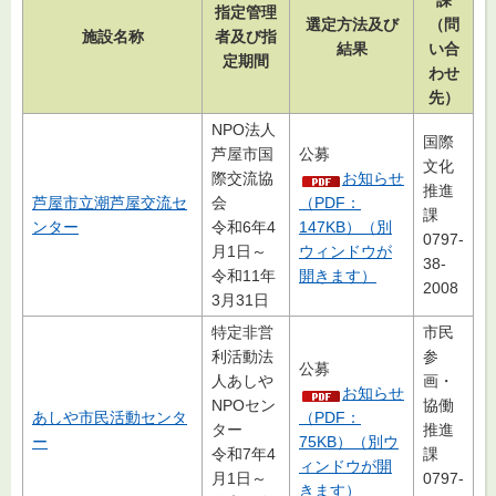
課
指定管理
選定方法及び
（問
施設名称
者及び指
結果
い合
定期間
わせ
先）
NPO法人
国際
芦屋市国
公募
文化
際交流協
お知らせ
推進
芦屋市立潮芦屋交流セ
会
（PDF：
課
ンター
令和6年4
147KB）（別
0797-
月1日～
ウィンドウが
38-
令和11年
開きます）
2008
3月31日
特定非営
市民
利活動法
参
公募
人あしや
画・
お知らせ
NPOセン
協働
あしや市民活動センタ
（PDF：
ター
推進
ー
75KB）（別ウ
令和7年4
課
ィンドウが開
月1日～
0797-
きます）