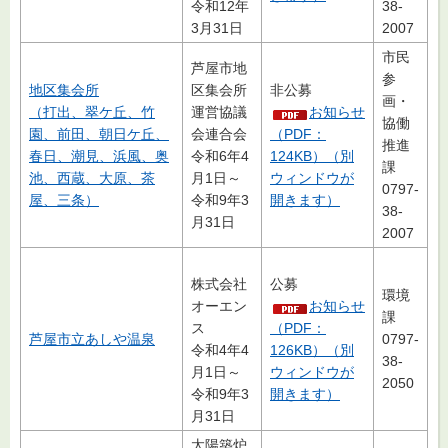
令和12年
38-
3月31日
2007
市民
芦屋市地
参
地区集会所
区集会所
非公募
画・
（打出、翠ケ丘、竹
運営協議
お知らせ
協働
園、前田、朝日ケ丘、
会連合会
（PDF：
推進
春日、潮見、浜風、奥
令和6年4
124KB）（別
課
池、西蔵、大原、茶
月1日～
ウィンドウが
0797-
屋、三条）
令和9年3
開きます）
38-
月31日
2007
株式会社
公募
環境
オーエン
お知らせ
課
ス
（PDF：
芦屋市立あしや温泉
0797-
令和4年4
126KB）（別
38-
月1日～
ウィンドウが
2050
令和9年3
開きます）
月31日
太陽築炉