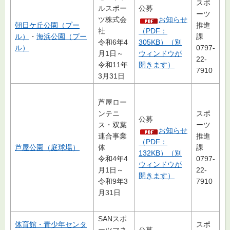
スポ
ルスポー
公募
ーツ
ツ株式会
お知らせ
朝日ケ丘公園（プー
推進
社
（PDF：
ル）
・
海浜公園（プー
課
令和6年4
305KB）（別
ル）
0797-
月1日～
ウィンドウが
22-
令和11年
開きます）
7910
3月31日
芦屋ロー
ンテニ
スポ
公募
ス・双葉
ーツ
お知らせ
連合事業
推進
（PDF：
芦屋公園（庭球場）
体
課
132KB）（別
令和4年4
0797-
ウィンドウが
月1日～
22-
開きます）
令和9年3
7910
月31日
SANスポ
体育館・青少年センタ
スポ