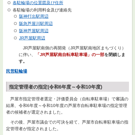
各駐輪場の位置図及び住所
各駐輪場の利用料金及び連絡先
阪
神打
出駅周辺
阪急芦屋川駅周辺
阪神芦屋駅周辺
JR芦屋駅周辺
JR芦
屋駅南側の再開発（JR芦屋駅南地区まちづくり）
に伴い、
「JR芦屋駅南自転車駐車場」の一部
を閉鎖しま
す。
民営駐輪場
指定管理者の指定(令和6年度～令和10年度)
芦屋
市指定管理者選定・評価委員会（自転車駐車場）で審議の
結果、令和6年度～令和10年度の芦屋市自転車駐車場の指定管理
者の候補者が選定されました。
その
後、芦屋市議会での可決を経て、芦屋市自転車駐車場の指
定管理者が指定されました。