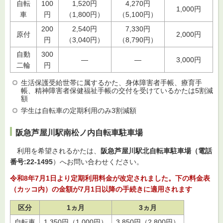
自転
100
1,520円
4,270円
1,000円
車
円
（1,800円）
（5,100円）
200
2,540円
7,330円
原付
2,000円
円
（3,040円）
（8,790円）
自動
300
―
―
3,000円
二輪
円
生活保護受給世帯に属するかた、身体障害者手帳、療育手
帳、精神障害者保健福祉手帳の交付を受けているかたは5割減
額
学生は自転車の定期利用のみ3割減額
阪急芦屋川駅南松ノ内自転車駐車場
利用
を希望されるかたは、
阪急芦屋川駅北自転車駐車場（電話
番号:22-1495
）へお問い合わせください。
令和8年7月1日より定期利用料金が改定されました。下の料金表
（カッコ内）の金額が7月1日以降の手続きに適用されます
区分
1ヵ月
3ヵ月
自転車
1,350円（1,000円）
3,850円（2,800円）