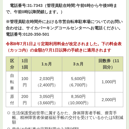
電話番号:31-7343（管理員駐在時間:午前6時から午後9時ま
で、午前0時以降閉鎖します。）
※管理員駐在時間外における市営自転車駐車場についてのお問い
合わせは、サイカパーキングコールセンターへお電話ください。
電話番号:0120-350-501
令和8年7月1日より定期利用料金が改定されました。下の料金表
（カッコ内）の金額が7月1日以降の手続きに適用されます
区
1日
回数券（11
1ヵ月
3ヵ月
分
1回
回分）
自
100
2,030円
5,600円
転
1,000円
円
（2,400円）
（6,700円）
車
原
200
3,050円
8,350円
2,000円
付
円
（3,660円）
（10,000円）
生活保護受給世帯に属するかた、身体障害者手帳、療育手
帳、精神障害者保健福祉手帳の交付を受けているかたは5割減
額