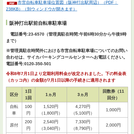
市営自転車駐車場位置図（阪神打出駅周辺）（PDF：
238KB）（別ウィンドウが開きます）
阪神打出駅前自転車駐車場
電
話番号:23-6570（管理員駐在時間:午前6時30分から午後9時
まで）
※管理員駐在時間外における市営自転車駐車場についてのお問い
合わせは、サイカパーキングコールセンターへお電話ください。
電話番号:0120-350-501
令和8年7月1日より定期利用料金が改定されました。下の料金表
（カッコ内）の金額が7月1日以降の手続きに適用されます
1日
回数券（11
区分
1ヵ月
3ヵ月
1回
回分）
自転
100
1,520円
4,270円
1,000円
車
円
（1,800円）
（5,100円）
200
2,540円
7,330円
原付
2,000円
円
（3,040円）
（8,790円）