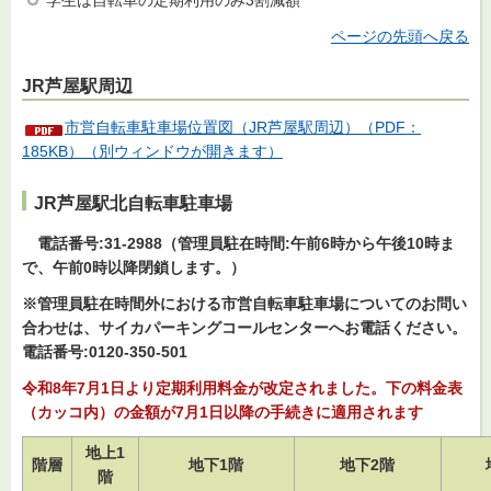
学生は自転車の定期利用のみ3割減額
ページの先頭へ戻る
JR芦屋駅周辺
市営自転車駐車場位置図（JR芦屋駅周辺）（PDF：
185KB）（別ウィンドウが開きます）
JR芦屋駅北自転車駐車場
電話
番号:31-2988（管理員駐在時間:午前6時から午後10時ま
で、午前0時以降閉鎖します。）
※管理員駐在時間外における市営自転車駐車場についてのお問い
合わせは、サイカパーキングコールセンターへお電話ください。
電話番号:0120-350-501
令和8年7月1日より定期利用料金が改定されました。下の料金表
（カッコ内）の金額が7月1日以降の手続きに適用されます
地上1
階層
地下1階
地下2階
階