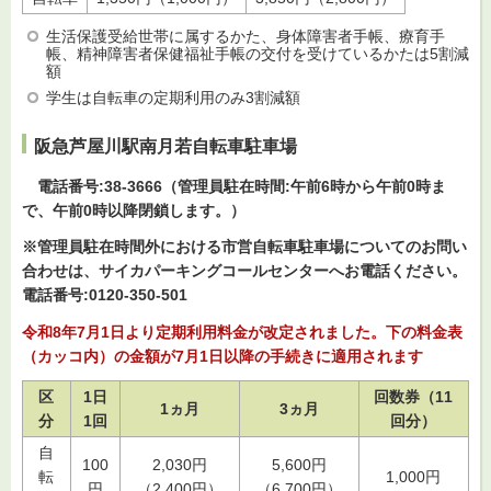
生活保護受給世帯に属するかた、身体障害者手帳、療育手
帳、精神障害者保健福祉手帳の交付を受けているかたは5割減
額
学生は自転車の定期利用のみ3割減額
阪急芦屋川駅南月若自転車駐車場
電
話番号:38-3666（管理員駐在時間:午前6時から午前0時ま
で、午前0時以降閉鎖します。）
※管理員駐在時間外における市営自転車駐車場についてのお問い
合わせは、サイカパーキングコールセンターへお電話ください。
電話番号:0120-350-501
令和8年7月1日より定期利用料金が改定されました。下の料金表
（カッコ内）の金額が7月1日以降の手続きに適用されます
区
1日
回数券（11
1ヵ月
3ヵ月
分
1回
回分）
自
100
2,030円
5,600円
転
1,000円
円
（2,400円）
（6,700円）