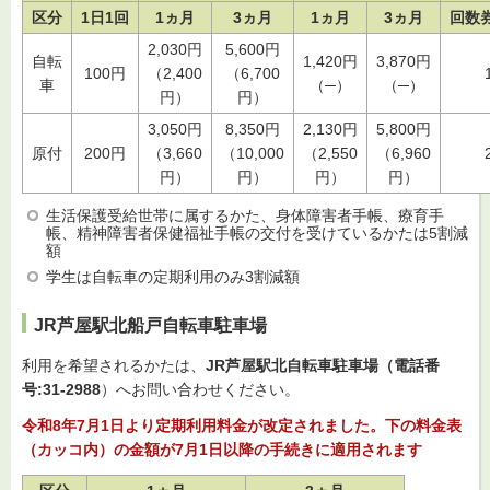
区分
1日1回
1ヵ月
3ヵ月
1ヵ月
3ヵ月
回数
2,030円
5,600円
自転
1,420円
3,870円
100円
（2,400
（6,700
車
（─）
（─）
円）
円）
3,050円
8,350円
2,130円
5,800円
原付
200円
（3,660
（10,000
（2,550
（6,960
円）
円）
円）
円）
生活保護受給世帯に属するかた、身体障害者手帳、療育手
帳、精神障害者保健福祉手帳の交付を受けているかたは5割減
額
学生は自転車の定期利用のみ3割減額
JR芦屋駅北船戸自転車駐車場
利用を希望されるかたは、
JR芦屋駅北自転車駐車場（電話番
号:31-2988
）へお問い合わせください。
令和8年7月1日より定期利用料金が改定されました。下の料金表
（カッコ内）の金額が7月1日以降の手続きに適用されます