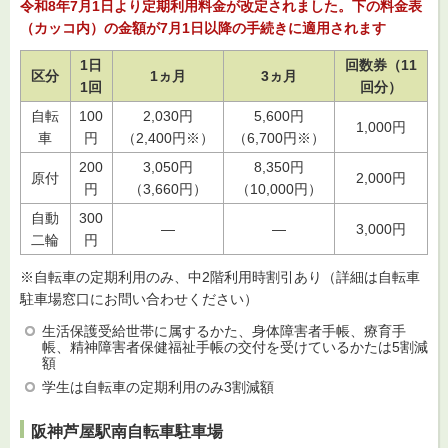
令和8年7月1日より定期利用料金が改定されました。下の料金表
（カッコ内）の金額が7月1日以降の手続きに適用されます
1日
回数券（11
区分
1ヵ月
3ヵ月
1回
回分）
自転
100
2,030円
5,600円
1,000円
車
円
（2,400円※）
（6,700円※）
200
3,050円
8,350円
原付
2,000円
円
（3,660円）
（10,000円）
自動
300
―
―
3,000円
二輪
円
※自転車の定期利用のみ、中2階利用時割引あり（詳細は自転車
駐車場窓口にお問い合わせください）
生活保護受給世帯に属するかた、身体障害者手帳、療育手
帳、精神障害者保健福祉手帳の交付を受けているかたは5割減
額
学生は自転車の定期利用のみ3割減額
阪神芦屋駅南自転車駐車場