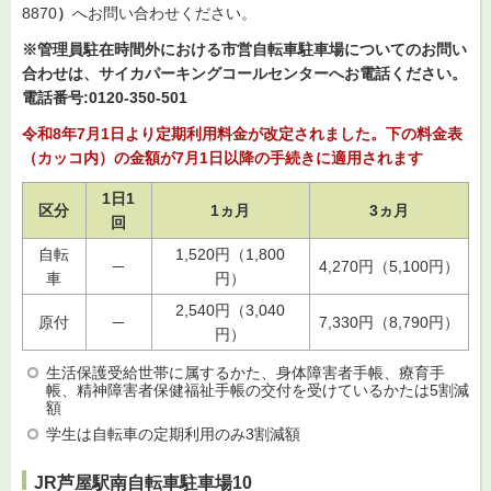
8870
）
へお問い合わせください。
※管理員駐在時間外における市営自転車駐車場についてのお問い
合わせは、サイカパーキングコールセンターへお電話ください。
電話番号:0120-350-501
令和8年7月1日より定期利用料金が改定されました。下の料金表
（カッコ内）の金額が7月1日以降の手続きに適用されます
1日1
区分
1ヵ月
3ヵ月
回
自転
1,520円（1,800
─
4,270円（5,100円）
車
円）
2,540円（3,040
原付
─
7,330円（8,790円）
円）
生活保護受給世帯に属するかた、身体障害者手帳、療育手
帳、精神障害者保健福祉手帳の交付を受けているかたは5割減
額
学生は自転車の定期利用のみ3割減額
JR芦屋駅南自転車駐車場10