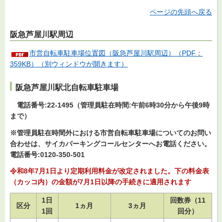
ページの先頭へ戻る
阪急芦屋川駅周辺
市営自転車駐車場位置図（阪急芦屋川駅周辺）（PDF：
359KB）（別ウィンドウが開きます）
阪急芦屋川駅北自転車駐車場
電
話番号:22-1495（管理員駐在時間:午前6時30分から午後9時
まで）
※管理員駐在時間外における市営自転車駐車場についてのお問い
合わせは、サイカパーキングコールセンターへお電話ください。
電話番号:0120-350-501
令和8年7月1日より定期利用料金が改定されました。下の料金表
（カッコ内）の金額が7月1日以降の手続きに適用されます
1日
回数券（11
区分
1ヵ月
3ヵ月
1回
回分）