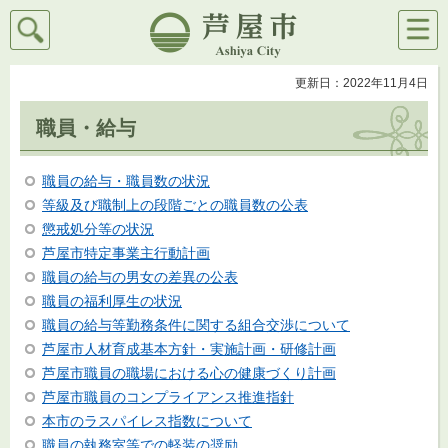
検索
メニ
芦屋市
ュー
更新日：2022年11月4日
職員・給与
職員の給与・職員数の状況
等級及び職制上の段階ごとの職員数の公表
懲戒処分等の状況
芦屋市特定事業主行動計画
職員の給与の男女の差異の公表
職員の福利厚生の状況
職員の給与等勤務条件に関する組合交渉について
芦屋市人材育成基本方針・実施計画・研修計画
芦屋市職員の職場における心の健康づくり計画
芦屋市職員のコンプライアンス推進指針
本市のラスパイレス指数について
職員の執務室等での軽装の奨励