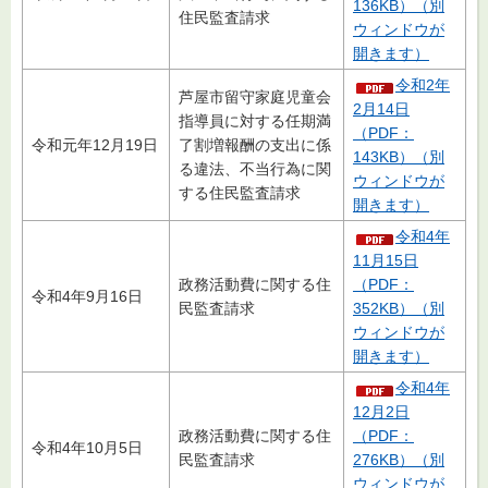
136KB）（別
住民監査請求
ウィンドウが
開きます）
令和2年
芦屋市留守家庭児童会
2月14日
指導員に対する任期満
（PDF：
令和元年12月19日
了割増報酬の支出に係
143KB）（別
る違法、不当行為に関
ウィンドウが
する住民監査請求
開きます）
令和4年
11月15日
政務活動費に関する住
（PDF：
令和4年9月16日
民監査請求
352KB）（別
ウィンドウが
開きます）
令和4年
12月2日
政務活動費に関する住
（PDF：
令和4年10月5日
民監査請求
276KB）（別
ウィンドウが