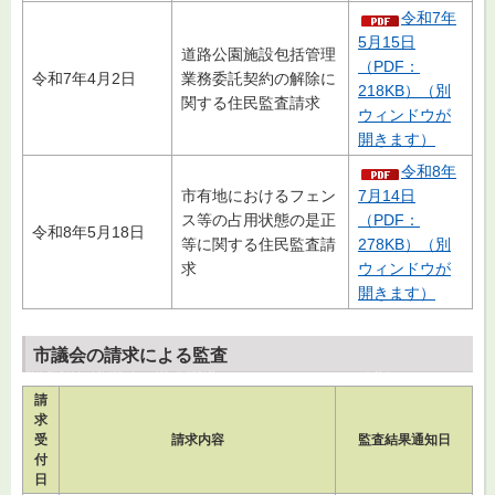
令和7年
5月15日
道路公園施設包括管理
（PDF：
令和7年4月2日
業務委託契約の解除に
218KB）（別
関する住民監査請求
ウィンドウが
開きます）
令和8年
市有地におけるフェン
7月14日
ス等の占用状態の是正
（PDF：
令和8年5月18日
等に関する住民監査請
278KB）（別
求
ウィンドウが
開きます）
市議会の請求による監査
請
求
受
請求内容
監査結果通知日
付
日