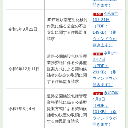
開きます）
令和5年
JR芦屋駅南芝生化検討
10月31日
作業に係る公金の不当
（PDF：
令和5年9月22日
支出に関する住民監査
149KB）（別
請求
ウィンドウが
開きます）
令和7年
道路公園施設包括管理
2月7日
業務委託に係る公募型
（PDF：
令和6年12月11日
提案方式による契約候
291KB）（別
補者の決定の取消に関
ウィンドウが
する住民監査請求
開きます）
令和7年
道路公園施設包括管理
4月9日
業務委託に係る公募型
（PDF：
令和7年3月4日
提案方式による契約候
101KB）（別
補者の決定の取消に関
ウィンドウが
する住民監査請求
開きます）