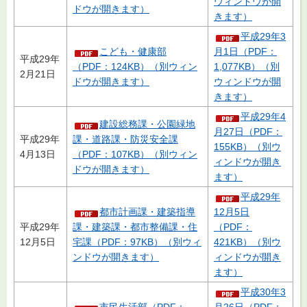
ウィンドウが開
ドウが開きます）
きます）
平成29年3
こども・健康部
月1日（PDF：
平成29年
（PDF：124KB）（別ウィン
1,077KB）（別
2月21日
ドウが開きます）
ウィンドウが開
きます）
平成29年4
建設総務課・公園緑地
月27日（PDF：
平成29年
課・道路課・防災安全課
155KB）（別ウ
4月13日
（PDF：107KB）（別ウィン
ィンドウが開き
ドウが開きます）
ます）
平成29年
都市計画課・建築指導
12月5日
平成29年
課・建築課・都市整備課・住
（PDF：
12月5日
宅課（PDF：97KB）（別ウィ
421KB）（別ウ
ンドウが開きます）
ィンドウが開き
ます）
平成30年3
市民生活部（PDF：
月26日（PDF：