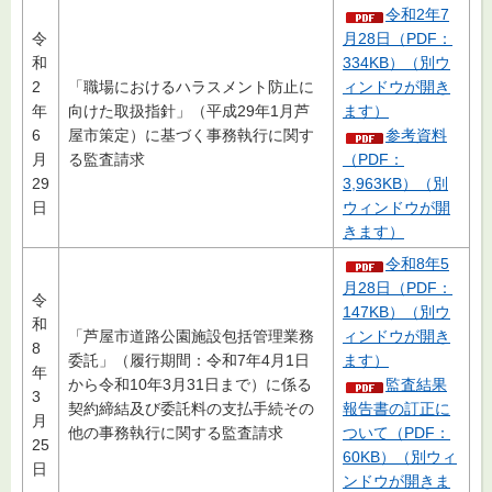
令和2年7
令
月28日（PDF：
和
334KB）（別ウ
2
「職場におけるハラスメント防止に
ィンドウが開き
年
向けた取扱指針」（平成29年1月芦
ます）
6
屋市策定）に基づく事務執行に関す
参考資料
月
る監査請求
（PDF：
29
3,963KB）（別
日
ウィンドウが開
きます）
令和8年5
月28日（PDF：
令
147KB）（別ウ
和
「芦屋市道路公園施設包括管理業務
ィンドウが開き
8
委託」（履行期間：令和7年4月1日
ます）
年
から令和10年3月31日まで）に係る
監査結果
3
契約締結及び委託料の支払手続その
報告書の訂正に
月
他の事務執行に関する監査請求
ついて（PDF：
25
60KB）（別ウィ
日
ンドウが開きま