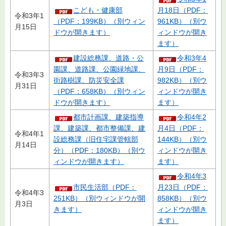
こども・健康部
月18日（PDF：
令和3年1
（PDF：199KB）（別ウィン
961KB）（別ウ
月15日
ドウが開きます）
ィンドウが開き
ます）
建設総務課、道路・公
令和3年4
園課、道路課、公園緑地課、
月9日（PDF：
令和3年3
街路樹課、防災安全課
982KB）（別ウ
月31日
（PDF：658KB）（別ウィン
ィンドウが開き
ドウが開きます）
ます）
都市計画課、建築指導
令和4年2
課、建築課、都市整備課、建
月4日（PDF：
令和4年1
設総務課（旧住宅課管轄部
144KB）（別ウ
月14日
分）（PDF：180KB）（別ウ
ィンドウが開き
ィンドウが開きます）
ます）
令和4年3
市民生活部（PDF：
月23日（PDF：
令和4年3
251KB）（別ウィンドウが開
858KB）（別ウ
月3日
きます）
ィンドウが開き
ます）