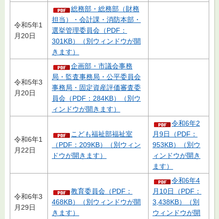
総務部・総務部（財務
担当）・会計課・消防本部・
令和5年1
選挙管理委員会（PDF：
月20日
301KB）（別ウィンドウが開
きます）
企画部・市議会事務
局・監査事務局・公平委員会
令和5年3
事務局・固定資産評価審査委
月20日
員会（PDF：284KB）（別ウ
ィンドウが開きます）
令和6年2
こども福祉部福祉室
月9日（PDF：
令和6年1
（PDF：209KB）（別ウィン
953KB）（別ウ
月22日
ドウが開きます）
ィンドウが開き
ます）
令和6年4
教育委員会（PDF：
月10日（PDF：
令和6年3
468KB）（別ウィンドウが開
3,438KB）（別
月29日
きます）
ウィンドウが開