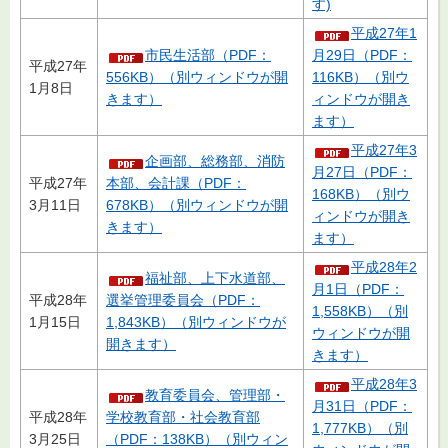
す)
平成27年1
市民生活部（PDF：
月29日（PDF：
平成27年
556KB）（別ウィンドウが開
116KB）（別ウ
1月8日
きます）
ィンドウが開き
ます）
平成27年3
企画部、総務部、消防
月27日（PDF：
平成27年
本部、会計課（PDF：
168KB）（別ウ
3月11日
678KB）（別ウィンドウが開
ィンドウが開き
きます）
ます）
平成28年2
福祉部、上下水道部、
月1日（PDF：
平成28年
選挙管理委員会（PDF：
1,558KB）（別
1月15日
1,843KB）（別ウィンドウが
ウィンドウが開
開きます）
きます）
平成28年3
教育委員会、管理部・
月31日（PDF：
平成28年
学校教育部・社会教育部
1,777KB）（別
3月25日
（PDF：138KB）（別ウィン