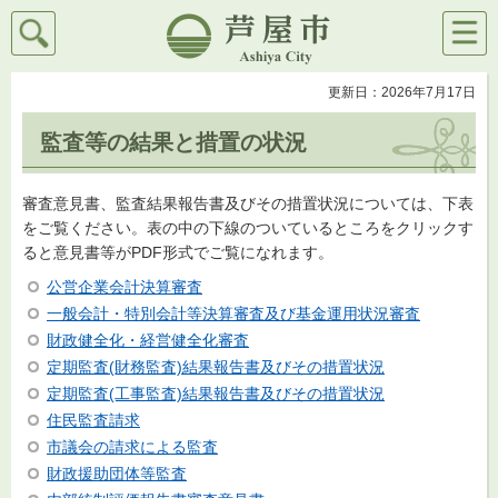
検索
メニ
芦屋市
ュー
更新日：2026年7月17日
監査等の結果と措置の状況
審査意見書、監査結果報告書及びその措置状況については、下表
をご覧ください。表の中の下線のついているところをクリックす
ると意見書等がPDF形式でご覧になれます。
公営企業会計決算審査
一般会計・特別会計等決算審査及び基金運用状況審査
財政健全化・経営健全化審査
定期監査(財務監査)結果報告書及びその措置状況
定期監査(工事監査)結果報告書及びその措置状況
住民監査請求
市議会の請求による監査
財政援助団体等監査