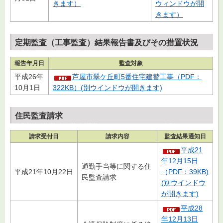
きます）
ウィンドウが開
きます）
定期監査（工事監査）結果報告書及びその措置状況
報告年月日
監査対象
平成26年
芦屋市翠ケ丘町5番住宅建替工事（PDF：
10月1日
322KB）(別ウインドウが開きます)
住民監査請求
請求受付日
請求内容
監査結果通知日
平成21
年12月15日
通勤手当等に関する住
平成21年10月22日
（PDF：39KB)
民監査請求
(別ウインドウ
が開きます)
平成28
年12月13日