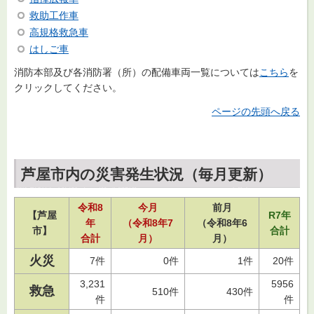
救助工作車
高規格救急車
はしご車
消防本部及び各消防署（所）の配備車両一覧については
こちら
を
クリックしてください。
ページの先頭へ戻る
芦屋市内の災害発生状況（毎月更新）
令和8
今月
前月
【芦屋
R7年
年
（令和8年7
（令和8年6
市】
合計
合計
月）
月）
火災
7件
0件
1件
20件
3,231
5956
救急
510件
430件
件
件