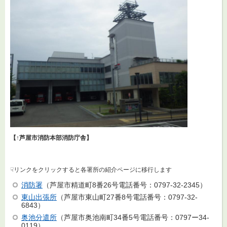
【↑芦屋市消防本部消防
庁舎】
☟リンクをクリックすると各署所の紹介ページに移行します
消防署
（芦屋市精道町8番26号電話番号：0797-32-2345）
東山出張所
（芦屋市東山町27番8号電話番号：0797-32-
6843）
奥池分遣所
（芦屋市奥池南町34番5号電話番号：0797ー34-
0119）