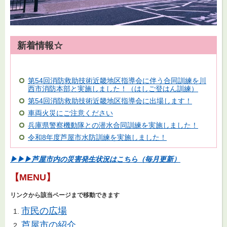
新着情報☆
第54回消防救助技術近畿地区指導会に伴う合同訓練を川
西市消防本部と実施しました！（はしご登はん訓練）
第54回消防救助技術近畿地区指導会に出場します！
車両火災にご注意ください
兵庫県警察機動隊との潜水合同訓練を実施しました！
令和8年度芦屋市水防訓練を実施しました！
▶▶▶芦屋市内の災害発生状況はこちら（毎月更新）
【MENU】
リンクから該当ページまで移動できます
市民の広場
芦屋市の紹介