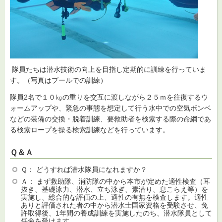
隊員たちは潜水技術の向上を目指し定期的に訓練を行っていま
す。（写真はプールでの訓練）
隊員2名で１０㎏の重りを交互に渡しながら２５ｍを往復するウ
ォームアップや、緊急の事態を想定して行う水中での空気ボンベ
などの装備の交換・脱着訓練、要救助者を検索する際の命綱であ
る検索ロープを操る検索訓練などを行っています。
Ｑ＆Ａ
Ｑ： どうすれば潜水隊員になれますか？
Ａ： まず救助隊、消防隊の中から本市が定めた適性検査（耳
抜き、基礎泳力、潜水、立ち泳ぎ、素潜り、息こらえ等）を
実施し、総合的な評価の上、適性の有無を検査します。適性
ありと評価された者の中から潜水士国家資格を受験させ、免
許取得後、1年間の養成訓練を実施したのち、潜水隊員として
任命を受けます。