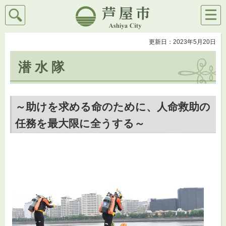
検索
メニ
芦屋市
ュー
更新日：2023年5月20日
潜 水 隊
～助けを求める命のために、人命救助の
任務を最大限に全うする～