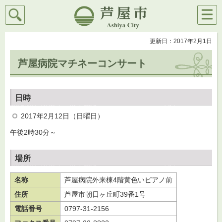
検索
メニ
芦屋市
ュー
更新日：2017年2月1日
芦屋病院マチネーコンサート
日時
2017年2月12日（日曜日）
午後2時30分～
場所
名称
芦屋病院外来棟4階黄色いピアノ前
住所
芦屋市朝日ヶ丘町39番1号
電話番号
0797-31-2156