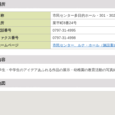
場所
名称
市民センター多目的ホール・301・30
住所
業平町8番24号
電話番号
0797-31-4995
ファクス番号
0797-31-4998
ホームページ
市民センター、ルナ・ホール（施設案
内容
学生・中学生のアイデアあふれる作品の展示・幼稚園の教育活動の写真
地図