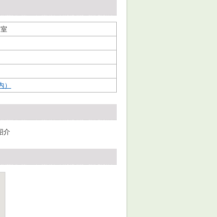
2室
内）
紹介