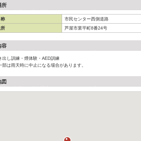
場所
名称
市民センター西側道路
住所
芦屋市業平町8番24号
内容
き出し訓練・煙体験・AED訓練
一部は雨天時に中止になる場合があります。
地図