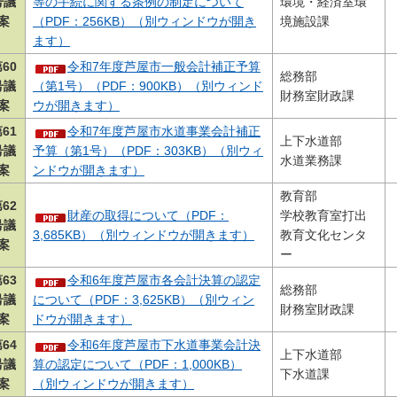
号議
等の手続に関する条例の制定について
環境・経済室環
案
（PDF：256KB）（別ウィンドウが開き
境施設課
ます）
60
令和7年度芦屋市一般会計補正予算
総務部
号議
（第1号）（PDF：900KB）（別ウィンド
財務室財政課
案
ウが開きます）
61
令和7年度芦屋市水道事業会計補正
上下水道部
号議
予算（第1号）（PDF：303KB）（別ウィ
水道業務課
案
ンドウが開きます）
教育部
62
財産の取得について（PDF：
学校教育室打出
号議
3,685KB）（別ウィンドウが開きます）
教育文化センタ
案
ー
63
令和6年度芦屋市各会計決算の認定
総務部
号議
について（PDF：3,625KB）（別ウィン
財務室財政課
案
ドウが開きます）
64
令和6年度芦屋市下水道事業会計決
上下水道部
号議
算の認定について（PDF：1,000KB）
下水道課
案
（別ウィンドウが開きます）