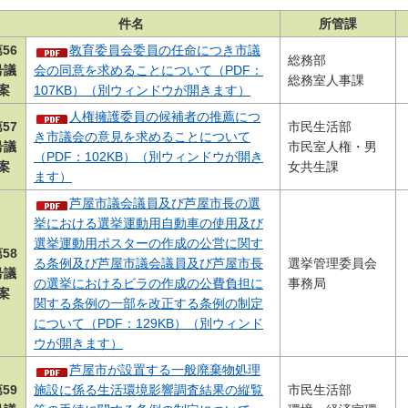
件名
所管課
56
教育委員会委員の任命につき市議
総務部
号議
会の同意を求めることについて（PDF：
総務室人事課
案
107KB）（別ウィンドウが開きます）
人権擁護委員の候補者の推薦につ
57
市民生活部
き市議会の意見を求めることについて
号議
市民室人権・男
（PDF：102KB）（別ウィンドウが開き
案
女共生課
ます）
芦屋市議会議員及び芦屋市長の選
挙における選挙運動用自動車の使用及び
選挙運動用ポスターの作成の公営に関す
58
る条例及び芦屋市議会議員及び芦屋市長
選挙管理委員会
号議
の選挙におけるビラの作成の公費負担に
事務局
案
関する条例の一部を改正する条例の制定
について（PDF：129KB）（別ウィンド
ウが開きます）
芦屋市が設置する一般廃棄物処理
59
施設に係る生活環境影響調査結果の縦覧
市民生活部