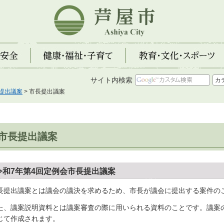
芦屋市
全
健康・福祉・子育て
教育・文化・スポーツ
サイト内検索
提出議案
> 市長提出議案
市長提出議案
令和7年第4回定例会市長提出議案
長提出議案とは議会の議決を求めるため、市長が議会に提出する案件の
た、議案説明資料とは議案審査の際に用いられる資料のことです。議案
じて作成されます。