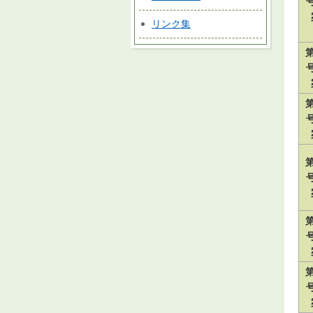
リンク集
第
第
第
第
第