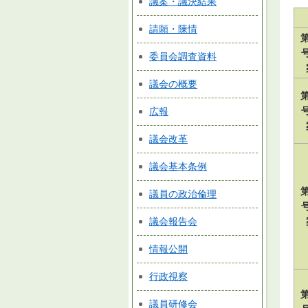
議案・議決結果
請願・陳情
第
委員会調査資料
議会の概要
第
広報
議会改革
議会基本条例
第
議員の政治倫理
議会報告会
情報公開
行政視察
第
議員研修会