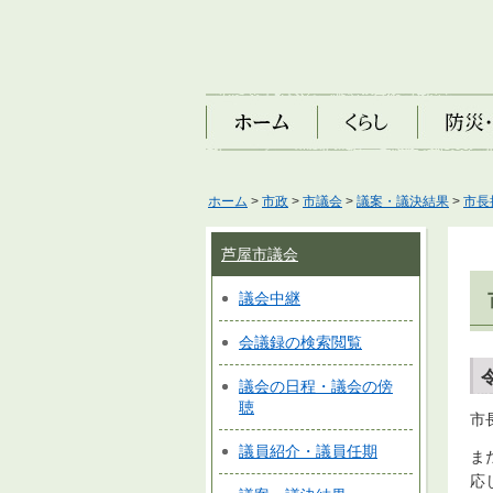
ホーム
くらし
防災・安
ホーム
>
市政
>
市議会
>
議案・議決結果
>
市長
芦屋市議会
議会中継
会議録の検索閲覧
議会の日程・議会の傍
聴
市
議員紹介・議員任期
ま
応