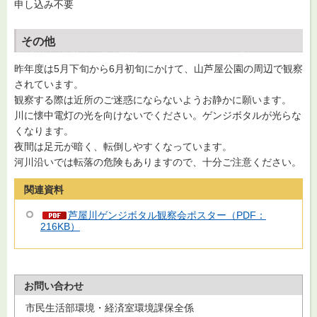
申し込み不要
その他
昨年度は5月下旬から6月初旬にかけて、山芦屋公園の周辺で観察
されています。
観察する際は近所のご迷惑にならないようお静かに願います。
川に懐中電灯の光を向けないでください。ゲンジボタルが光らな
くなります。
夜間は足元が暗く、転倒しやすくなっています。
河川沿いでは転落の危険もありますので、十分ご注意ください。
関連資料
芦屋川ゲンジボタル観察会ポスター（PDF：
216KB）
お問い合わせ
市民生活部環境・経済室環境課保全係