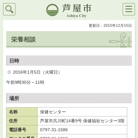
検索
メニ
芦屋市
ュー
更新日：2015年12月15日
栄養相談
日時
2016年1月5日（火曜日）
午前9時30分～11時
場所
名称
保健センター
住所
芦屋市呉川町14番9号 保健福祉センター3階
電話番号
0797-31-1586