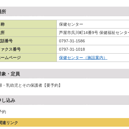
場所
名称
保健センター
住所
芦屋市呉川町14番9号 保健福祉センタ
電話番号
0797-31-1586
ファクス番号
0797-31-1018
ホームページ
保健センター（施設案内）
対象・定員
婦・乳幼児とその保護者【要予約】
申し込み
予約
関連リンク