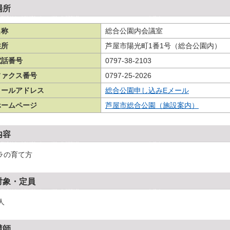
場所
名称
総合公園内会議室
住所
芦屋市陽光町1番1号（総合公園内）
電話番号
0797-38-2103
ファクス番号
0797-25-2026
メールアドレス
総合公園申し込みEメール
ホームページ
芦屋市総合公園（施設案内）
内容
ラの育て方
対象・定員
人
講師