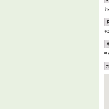
京
筆
当