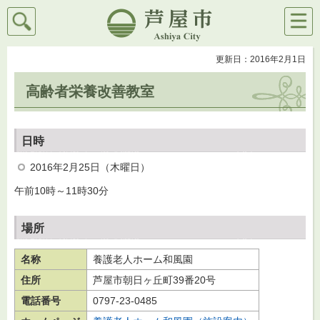
検索
メニ
芦屋市
ュー
更新日：2016年2月1日
高齢者栄養改善教室
日時
2016年2月25日（木曜日）
午前10時～11時30分
場所
名称
養護老人ホーム和風園
住所
芦屋市朝日ヶ丘町39番20号
電話番号
0797-23-0485