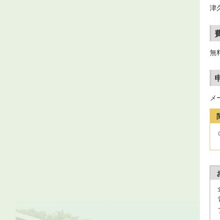
津
無
メ