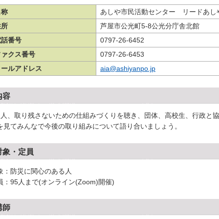
名称
あしや市民活動センター リードあし
住所
芦屋市公光町5-8公光分庁舎北館
電話番号
0797-26-6452
ファクス番号
0797-26-6453
メールアドレス
aia@ashiyanpo.jp
内容
1人、取り残さないための仕組みづくりを聴き、団体、高校生、行政と
を見てみんなで今後の取り組みについて語り合いましょう。
対象・定員
象：防災に関心のある人
員：95人まで(オンライン(Zoom)開催)
講師