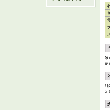
誰
像
対
定