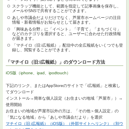
スクラップ機能として、範囲を指定して記事画像を保存し、
メールやSNSで共有することができます。
あしや市議会だよりだけでなく、芦屋市ホームページの注目
情報・新着情報がお知らせとして届きます。
「興味ある分野」に「イベント」「子育て」「まちづくり」
などのカテゴリを選択すると、ユーザーに合わせた行政情報
が届きます。
「マチイロ（旧:i広報紙）」配信中の全広報紙をいくつでも登
録し、閲覧することができます。
「マチイロ（旧:i広報紙）」のダウンロード方法
iOS版（iphone、ipad、ipodtouch）
下記のリンク、またはAppStoreのサイトで「i広報紙」と検索し
てダウンロード
インストール→簡単な個人設定（お住まいの地域「芦屋市」）→
使用開始
お住まいの地域が芦屋市以外の方は、「その他＞個人設定」の
「気になる地域」から「あしや市議会だより」を選択
マチイロ（旧:i広報紙）（iOS版）（外部サイトへリンク）（別ウ