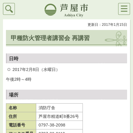
検索
メニ
芦屋市
ュー
更新日：2017年1月15日
甲種防火管理者講習会 再講習
日時
2017年2月8日（水曜日）
午後2時～4時
場所
名称
消防庁舎
住所
芦屋市精道町8番26号
電話番号
0797-38-2098