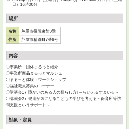
日）16時00分
場所
名称
芦屋市役所東館3階
住所
芦屋市精道町7番6号
内容
〇事業所・団体まるっと紹介
〇事業所商品まるっとマルシェ
〇まるっと体験・ワークショップ
〇福祉職員募集のコーナー
〇講演会1）障がいのある人の暮らし方♪～らいふ＆すまいる～
〇講演会2）発達が気になるこどもの学びを考える～保育所等訪
問支援というサポート～
対象・定員