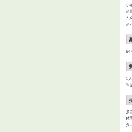
小
※
ム
※
6
1人
※
参
体
タ