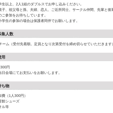
学生以上、2人1組のダブルスでお申し込みください。
親子、祖父母と孫、夫婦、恋人、ご近所同士、サークル仲間、先輩と後
のご参加をお待ちしています。
小学生の参加の場合は保護者同伴でお願いします。
募集人数
4チーム（受付先着順。定員となり次第受付を締め切らせていただきます
費用
300円
当日会場にてお支払いをお願いします。
持ち物
加費（1人300円）
育館シューズ
オル等