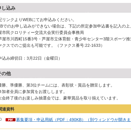
申し込み
記リンクよりWEBにてお申込みください。
EBでのお申し込みができない場合は、下記の所定参加申込書を記入の上
屋市民クロリティー交流大会実行委員会事務局
芦屋市川西町15番3号・芦屋市立体育館・青少年センター3階スポーツ
ァクスでのご提出も可能です。（ファクス番号:22-1633）
申込み締切日：3月22日（金曜日）
その他
)優勝、準優勝、第3位チームには、表彰状・賞品を贈呈します。
)参加者全員に参加賞をお渡しします。
)大会終了後のお楽しみ抽選会では、豪華賞品を取り揃えています。
関連資料
募集要項・申込用紙（PDF：490KB）（別ウィンドウが開き