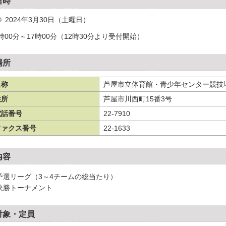
日時
2024年3月30日（土曜日）
3時00分～17時00分（12時30分より受付開始）
場所
名称
芦屋市立体育館・青少年センター競技
住所
芦屋市川西町15番3号
電話番号
22-7910
ファクス番号
22-1633
内容
)予選リーグ（3～4チームの総当たり）
)決勝トーナメント
対象・定員