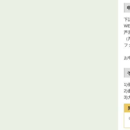
下
W
芦
（
フ
お
1
2
3