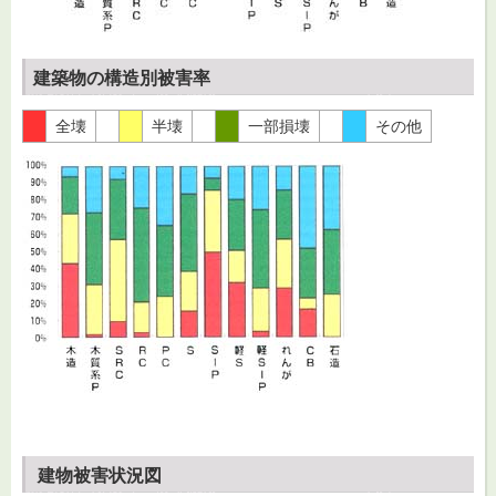
建築物の構造別被害率
全壊
半壊
一部損壊
その他
建物被害状況図