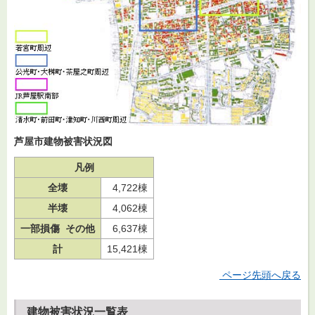
芦屋市建物被害状況図
凡例
全壊
4,722棟
半壊
4,062棟
一部損傷 その他
6,637棟
計
15,421棟
ページ先頭へ戻る
建物被害状況一覧表