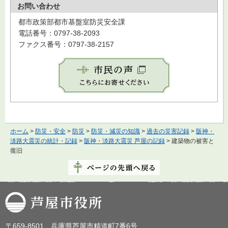
お問い合わせ
都市政策部都市基盤室防災安全課
電話番号：0797-38-2093
ファクス番号：0797-38-2157
ホーム
>
防災・安全
>
防災
>
防災・減災の知識
>
過去の災害記録
>
阪神・
淡路大震災の統計・記録
>
阪神・淡路大震災 芦屋の記録
> 建築物の被害と
復旧
芦屋市役所
〒659-8501 兵庫県芦屋市精道町7番6号