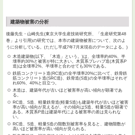
建築物被害の分析
後藤先生・山崎先生(東京大学生産技術研究所、「生産研究第48
巻」より引用)の研究では、本市の建築物被害について、次のよ
うに分析している。(ただし平成7年7月末現在のデータによる。)
木造建築物(以下、「木造」という。)は、全壊率約40%、半
壊率約30%と被害が特に大きい。木質系プレハブ造(木質系P
造)は全壊率2%、半壊率と合わせても30%である。
鉄筋コンクリート造(RC造)の全半壊率20%に比べて、鉄骨鉄
筋コンクリート造(SRC造)、鉄骨造(S造)の全半壊率はそれぞ
れ60%、40%と目立つ。
木造は、建築年代が古いほど被害率が高い傾向が顕著であ
る。
RC造、S造、軽量鉄骨造(軽量S造)も建築年代が古いほど被害
率が高い傾向が見えるが、その傾向はS造、軽量S造が顕著で
ある。木質系P造は建築年代による被害率の差は見られな
い。
RC造、S造、軽量S造の階数別被害率を見ると、建物階数が
高いほど被害率が高い傾向が見られる。