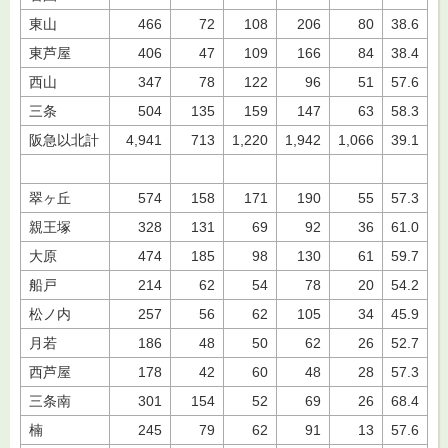
東山
466
72
108
206
80
38.6
東芦屋
406
47
109
166
84
38.4
西山
347
78
122
96
51
57.6
三条
504
135
159
147
63
58.3
阪急以北計
4,941
713
1,220
1,942
1,066
39.1
翠ヶ丘
574
158
171
190
55
57.3
親王塚
328
131
69
92
36
61.0
大原
474
185
98
130
61
59.7
船戸
214
62
54
78
20
54.2
松ノ内
257
56
62
105
34
45.9
月若
186
48
50
62
26
52.7
西芦屋
178
42
60
48
28
57.3
三条南
301
154
52
69
26
68.4
楠
245
79
62
91
13
57.6