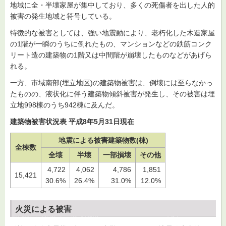
地域に全・半壊家屋が集中しており、多くの死傷者を出した人的
被害の発生地域と符号している。
特徴的な被害としては、強い地震動により、老朽化した木造家屋
の1階が一瞬のうちに倒れたもの、マンションなどの鉄筋コンク
リート造の建築物の1階又は中間階が崩壊したものなどがあげら
れる。
一方、市域南部(埋立地区)の建築物被害は、倒壊には至らなかっ
たものの、液状化に伴う建築物傾斜被害が発生し、その被害は埋
立地998棟のうち942棟に及んだ。
建築物被害状況表 平成8年5月31日現在
地震による被害建築物数(棟)
全棟数
全壊
半壊
一部損壊
その他
4,722
4,062
4,786
1,851
15,421
30.6%
26.4%
31.0%
12.0%
火災による被害