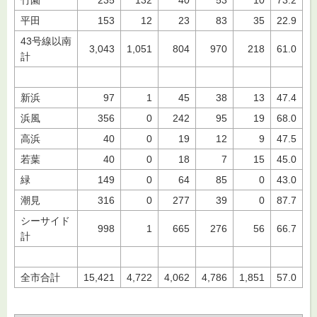
竹園
235
132
40
53
10
73.2
平田
153
12
23
83
35
22.9
43号線以南
3,043
1,051
804
970
218
61.0
計
新浜
97
1
45
38
13
47.4
浜風
356
0
242
95
19
68.0
高浜
40
0
19
12
9
47.5
若葉
40
0
18
7
15
45.0
緑
149
0
64
85
0
43.0
潮見
316
0
277
39
0
87.7
シーサイド
998
1
665
276
56
66.7
計
全市合計
15,421
4,722
4,062
4,786
1,851
57.0