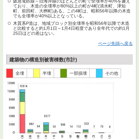
阪急電鉄線～旧海岸線のほとんどの町で全壊率が40%を趣え
ており、木造の全壊率が80%以上の町が4町(清水町、津知
町、前田町、大桝町)ある。この4町は、昭和56年以降の木造
でも全壊率が40%以上となっている。
木質系P造は、地域ブロック別全壊率を昭和56年以降で木造
と比較すると約1月1日～1月4日程度であり全年代での約1月
25日ほどの差はない。
ページ先頭へ戻る
建築物の構造別被害棟数(市計)
全壊
半壊
一部損壊
その他