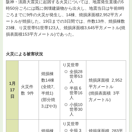
阪神・淡路大震災に起因する火災については、地震発生直後の5
時50分ごろには既に倒壊建築物から出火し、地震当日は午前8時
ごろまでに9件の火災が発生し、14棟、焼損床面積2,952平方メ
ートルが焼損した。19日までの3日間では、件数13件、焼損棟数
23棟、り災世帯51世帯123人、焼損床面積3,645平方メートル(焼
損表面積153平方メートル)であった。
火災による被害状況
り災世帯
全損28
焼損棟
世帯53
数14棟
焼損床面積 2,952
人
1月
火災件
(全焼7,
平方メートル
半損 6
17
世帯16
数 9件
半焼1)
(焼損表面積 3平
日
人
(部分焼
方メートル)
小損10
3,ぼや3)
世帯30
人
り災世帯
全損 3
焼損棟
焼損床面積 283平