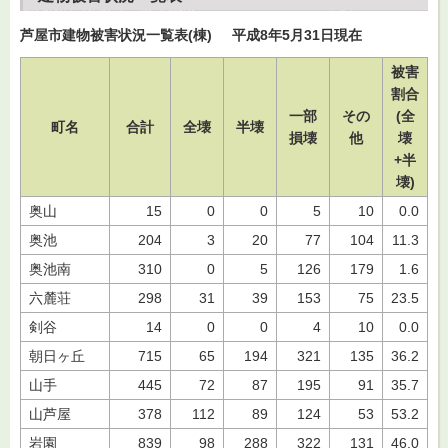
芦屋市建物被害状況一覧表(棟) 平成8年5月31日現在
被害
割合
一部
その
(全
町名
合計
全壊
半壊
損壊
他
壊
+半
壊)
奥山
15
0
0
5
10
0.0
奥池
204
3
20
77
104
11.3
奥池南
310
0
5
126
179
1.6
六麓荘
298
31
39
153
75
23.5
剣谷
14
0
0
4
10
0.0
朝日ヶ丘
715
65
194
321
135
36.2
山手
445
72
87
195
91
35.7
山芦屋
378
112
89
124
53
53.2
岩園
839
98
288
322
131
46.0