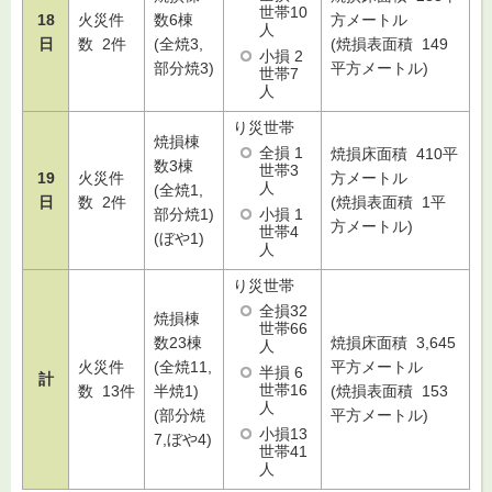
世帯10
18
火災件
数6棟
方メートル
人
日
数 2件
(全焼3,
(焼損表面積 149
小損 2
部分焼3)
平方メートル)
世帯7
人
り災世帯
焼損棟
全損 1
焼損床面積 410平
数3棟
世帯3
19
火災件
方メートル
人
(全焼1,
日
数 2件
(焼損表面積 1平
小損 1
部分焼1)
方メートル)
世帯4
(ぼや1)
人
り災世帯
全損32
焼損棟
世帯66
数23棟
焼損床面積 3,645
人
火災件
(全焼11,
平方メートル
半損 6
計
世帯16
数 13件
半焼1)
(焼損表面積 153
人
(部分焼
平方メートル)
小損13
7,ぼや4)
世帯41
人