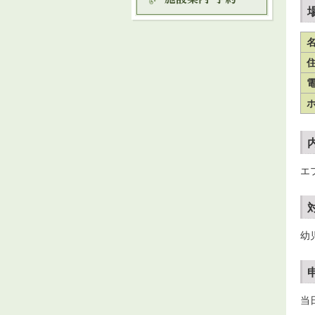
エ
幼
当