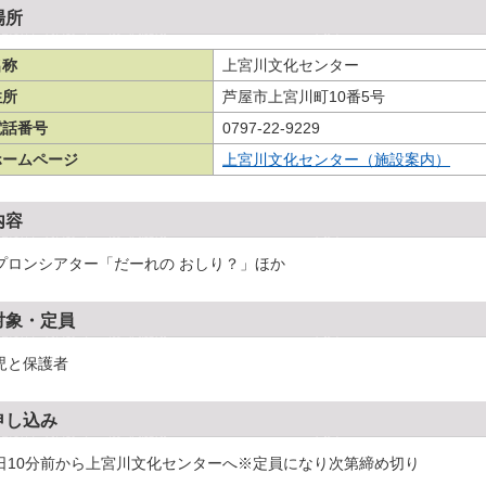
場所
名称
上宮川文化センター
住所
芦屋市上宮川町10番5号
電話番号
0797-22-9229
ホームページ
上宮川文化センター（施設案内）
内容
プロンシアター「だーれの おしり？」ほか
対象・定員
児と保護者
申し込み
日10分前から上宮川文化センターへ※定員になり次第締め切り