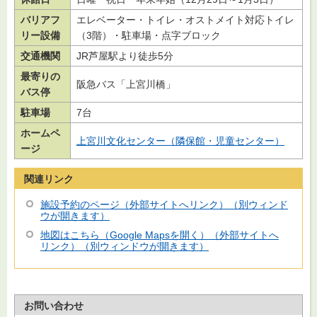
バリアフ
エレベーター・トイレ・オストメイト対応トイレ
リー設備
（3階）・駐車場・点字ブロック
交通機関
JR芦屋駅より徒歩5分
最寄りの
阪急バス「上宮川橋」
バス停
駐車場
7台
ホームペ
上宮川文化センター（隣保館・児童センター）
ージ
関連リンク
施設予約のページ（外部サイトへリンク）（別ウィンド
ウが開きます）
地図はこちら（Google Mapsを開く）（外部サイトへ
リンク）（別ウィンドウが開きます）
お問い合わせ