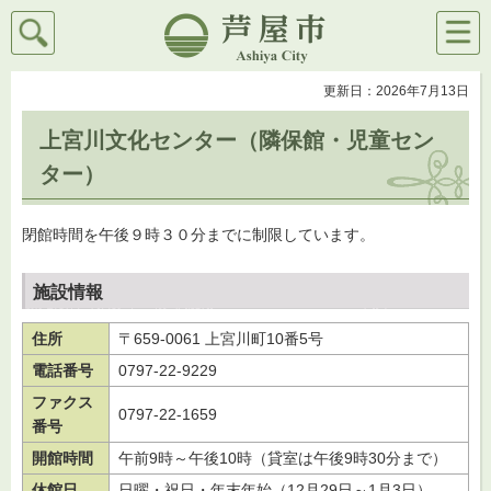
検索
メニ
芦屋市
ュー
更新日：2026年7月13日
上宮川文化センター（隣保館・児童セン
ター）
閉館時間を午後９時３０分までに制限しています。
施設情報
住所
〒659-0061 上宮川町10番5号
電話番号
0797-22-9229
ファクス
0797-22-1659
番号
開館時間
午前9時～午後10時（貸室は午後9時30分まで）
休館日
日曜・祝日・年末年始（12月29日～1月3日）