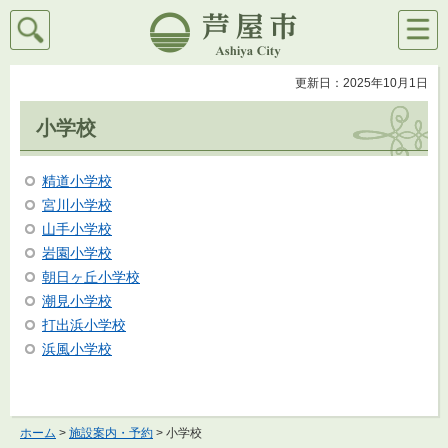
検索
メニ
芦屋市
ュー
更新日：2025年10月1日
小学校
精道小学校
宮川小学校
山手小学校
岩園小学校
朝日ヶ丘小学校
潮見小学校
打出浜小学校
浜風小学校
ホーム
>
施設案内・予約
> 小学校