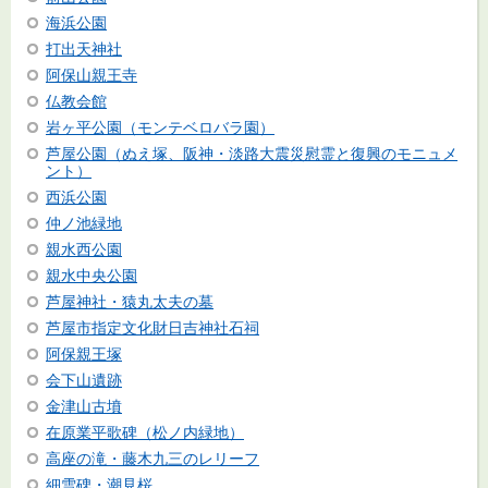
海浜公園
打出天神社
阿保山親王寺
仏教会館
岩ヶ平公園（モンテベロバラ園）
芦屋公園（ぬえ塚、阪神・淡路大震災慰霊と復興のモニュメ
ント）
西浜公園
仲ノ池緑地
親水西公園
親水中央公園
芦屋神社・猿丸太夫の墓
芦屋市指定文化財日吉神社石祠
阿保親王塚
会下山遺跡
金津山古墳
在原業平歌碑（松ノ内緑地）
高座の滝・藤木九三のレリーフ
細雪碑・潮見桜