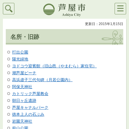
検索
メニ
芦屋市
ュー
更新日：2015年1月15日
名所・旧跡
打出公園
陽光緑地
ヨドコウ迎賓館（旧山邑（やまむら）家住宅）
潮芦屋ビーチ
高浜虚子三代句碑（月若公園内）
阿保天神社
カトリック芦屋教会
朝日ヶ丘遺跡
芦屋キャナルパーク
徳本上人の石ぶみ
岩園天神社
前山公園