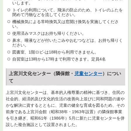
いします。
トイレの利用について、飛沫の防止のため、トイレのふたを
閉めて汚物などを流してください。
機械換気による常時換気又は窓開け換気を実施してくださ
い。
使用済みマスクはお持ち帰りください。
鼻水、唾液などが付いたごみやおむつなどは、お持ち帰りく
ださい。
図書室、1階ロビ-は18時から利用できません。
自習室は13時から17時まで利用できます。定員4名
上宮川文化センター（隣保館・
児童センター
）につい
て
上宮川文化センターは、基本的人権尊重の精神に基づき、住民の
社会的、経済的及び文化的生活の改善向上並びに同和問題の速や
かな解決に資するとともに、児童の健全な育成を図るため、その
前身である上宮川会館（昭和38年・1963年設置）の隣保館事業
を引き継ぎ、昭和61年（1986年）5月に新たに児童センターを併
設した複合施設として設置されました。