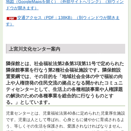
地図（GoogleMapsを開く）（外部サイトへリンク）（別ウィン
ドウが開きます）
交通アクセス（PDF：138KB）（別ウィンドウが開きま
す）
上宮川文化センター案内
隣保館とは、社会福祉法第2条第3項第11号で定められた
隣保館事業を行なう第2種社会福祉施設です。隣保館設
置要綱では、その目的を「地域社会全体の中で福祉の向
上や人権啓発の住民交流の拠点となる開かれたコミュニ
ティセンターとして、生活上の各種相談事業や人権課題
の解決のための各種事業を総合的に行なうものとす
る。」としています。
児童センターとは、児童福祉法第40条に定められた児童厚生施設
です。児童は人として尊ばれ、心身ともに健やかに育成されるよ
う、等しくその生活を保護され、愛護されなければなりません。