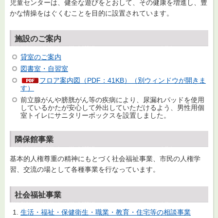
児童センターは、健全な遊びをとおして、その健康を増進し、豊
かな情操をはぐくむことを目的に設置されています。
施設のご案内
貸室のご案内
図書室・自習室
フロア案内図（PDF：41KB）（別ウィンドウが開きま
す）
前立腺がんや膀胱がん等の疾病により、尿漏れパッドを使用
しているかたが安心して外出していただけるよう、男性用個
室トイレにサニタリーボックスを設置しました。
隣保館事業
基本的人権尊重の精神にもとづく社会福祉事業、市民の人権学
習、交流の場として各種事業を行なっています。
社会福祉事業
生活・福祉・保健衛生・職業・教育・住宅等の相談事業