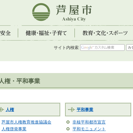
芦屋市
全
健康・福祉・子育て
教育・文化・スポーツ
サイト内検索
人権・平和事業
人権
平和事業
芦屋市人権教育推進協議会
非核平和都市宣言
人権啓発事業
平和モニュメント