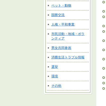
ペット・動物
国際交流
人権・平和事業
市民活動・地域・ボラ
ンティア
男女共同参画
消費生活トラブル情報
選挙
環境
その他