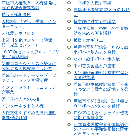
芦屋市人権教育・人権啓発に
「平和と人権」事業
関する総合推進指針
原爆死没者慰霊 黙とうのお願
特設人権相談所
い
人権相談（電話・手紙・イン
核実験に対する抗議文
ターネット）
「核兵器禁止条約」の早期締
ふれ愛シネサロン
結を求める署名活動
上宮川文化センター（隣保
被爆アオギリ二世
館・児童センター）
芦屋市平和記録集「たゆまぬ
LGBTQ(セクシュアルマイノリ
平和への歩み」を発行
ティ)電話相談
たゆまぬ平和への歩み展
新型コロナウイルス感染症に
平和首長会議と芦屋市
関連する人権配慮について
太平洋戦全国戦災都市空爆死
芦屋市パートナーシップ・フ
没者慰霊塔
ァミリーシップ宣誓制度
芦屋市戦争体験記録集「未来
インターネット・モニタリン
へつなごう戦争の記憶」を発
グ事業
行
アイヌの人々の人権
芦屋市平和記録集「語り継ご
インターネットと人権
う平和への想い」を発行
人権文化をすすめる県民運動
ロシアによるウクライナ侵攻
推進強調月間
に対する抗議文
日本原水爆被害者団体協議会
のノーベル平和賞受賞に関す
る市長メッセージ