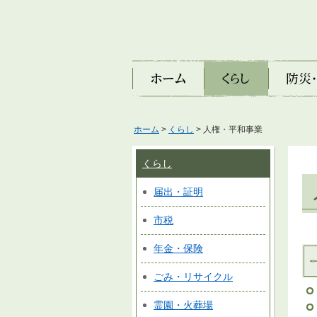
ホーム
くらし
防災・安
ホーム
>
くらし
> 人権・平和事業
くらし
届出・証明
市税
年金・保険
ごみ・リサイクル
霊園・火葬場