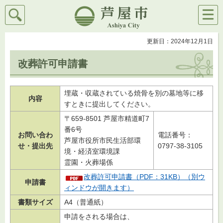
検索
メニ
芦屋市
ュー
更新日：2024年12月1日
改葬許可申請書
埋蔵・収蔵されている焼骨を別の墓地等に移
内容
すときに提出してください。
〒659-8501 芦屋市精道町7
番6号
お問い合わ
電話番号：
芦屋市役所市民生活部環
せ・提出先
0797-38-3105
境・経済室環境課
霊園・火葬場係
改葬許可申請書（PDF：31KB）（別ウ
申請書
ィンドウが開きます）
書類サイズ
A4（普通紙）
申請をされる場合は、