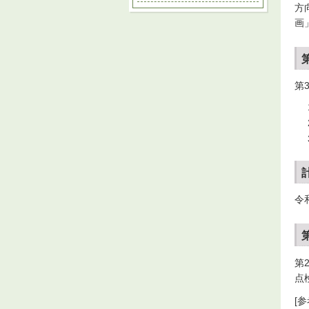
方
画
第
令
第
点
[