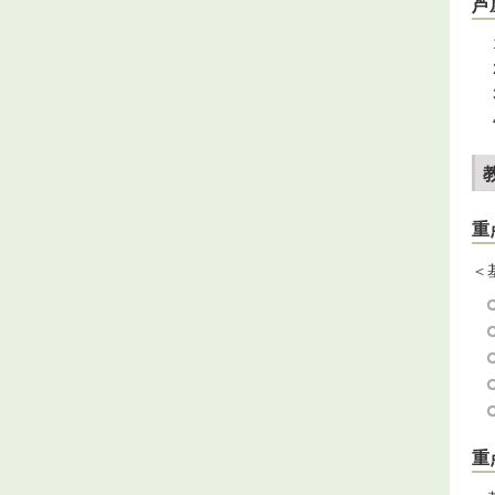
芦
重
＜
重