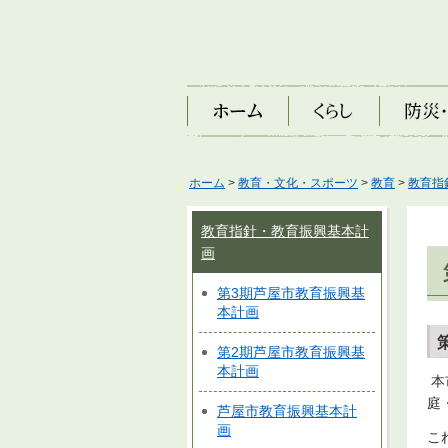
ホーム
くらし
防災・安
ホーム
>
教育・文化・スポーツ
>
教育
>
教育指
教育指針・教育振興基本計
画
第3期芦屋市教育振興基
本計画
第2期芦屋市教育振興基
本計画
本
庭
芦屋市教育振興基本計
画
こ