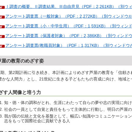
Ⅰ調査の概要、Ⅱ調査結果、Ⅲ自由意見（PDF：2,261KB）（別
アンケート調査票（一般対象）（PDF：2,272KB）（別ウィンドウ
アンケート調査票（小・中学生用）（PDF：1,591KB）（別ウィン
アンケート調査票（保護者対象）（PDF：2,386KB）（別ウィンド
アンケート調査票(教職員対象）（PDF：1,317KB）（別ウィンド
芦屋の教育のめざす姿
1期、第2期計画に引き続き、本計画によりめざす芦屋の教育を「信頼さ
豊かな人間力」とし、21世紀に生きる子どもたちの育成に向け、地域と
ざす人間像と培う力
知・徳・体の調和がとれ、生涯にわたって自らの夢や志の実現に向け
社会の一員として自覚と責任をもって主体的に行動し、明日の芦屋の
我が国の伝統と文化を基盤として、幅広い知識やコミュニケーション
志をもって国際社会に貢献できる人