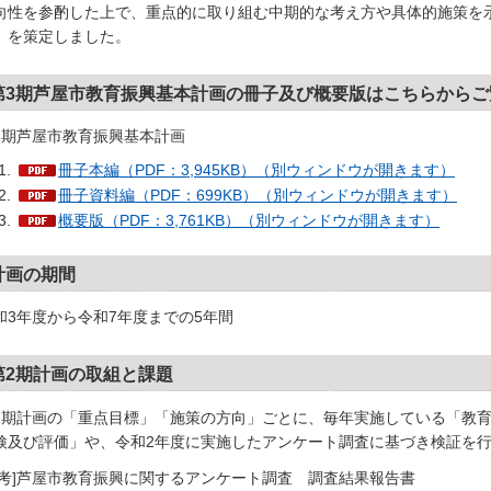
向性を参酌した上で、重点的に取り組む中期的な考え方や具体的施策を
」を策定しました。
第3期芦屋市教育振興基本計画の冊子及び概要版はこちらからご
3期芦屋市教育振興基本計画
冊子本編（PDF：3,945KB）（別ウィンドウが開きます）
冊子資料編（PDF：699KB）（別ウィンドウが開きます）
概要版（PDF：3,761KB）（別ウィンドウが開きます）
計画の期間
和3年度から令和7年度までの5年間
第2期計画の取組と課題
2期計画の「重点目標」「施策の方向」ごとに、毎年実施している「教
検及び評価」や、令和2年度に実施したアンケート調査に基づき検証を
参考]芦屋市教育振興に関するアンケート調査 調査結果報告書