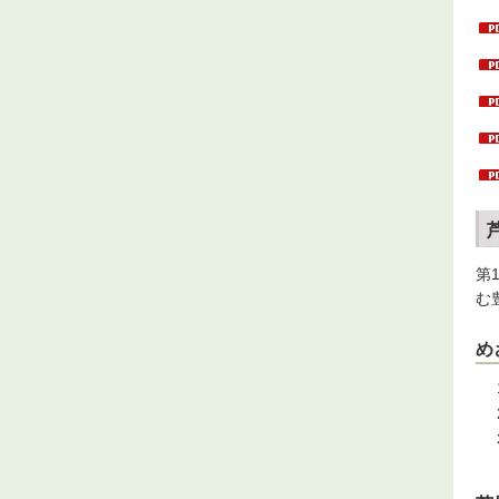
第
む
め