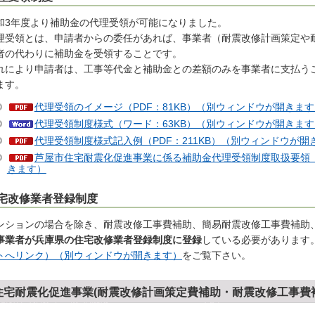
和3年度より補助金の代理受領が可能になりました。
理受領とは、申請者からの委任があれば、事業者（耐震改修計画策定や
者の代わりに補助金を受領することです。
れにより申請者は、工事等代金と補助金との差額のみを事業者に支払う
ます。
代理受領のイメージ（PDF：81KB）（別ウィンドウが開きます
代理受領制度様式（ワード：63KB）（別ウィンドウが開きます
代理受領制度様式記入例（PDF：211KB）（別ウィンドウが開
芦屋市住宅耐震化促進事業に係る補助金代理受領制度取扱要領（P
きます）
宅改修業者登録制度
ンションの場合を除き、耐震改修工事費補助、簡易耐震改修工事費補助
事業者が兵庫県の住宅改修業者登録制度に登録
している必要があります
トへリンク）（別ウィンドウが開きます）
をご覧下さい。
住宅耐震化促進事業(耐震改修計画策定費補助・耐震改修工事費