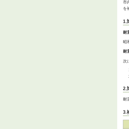
市
を
1
耐
昭
耐
次
2
耐
3