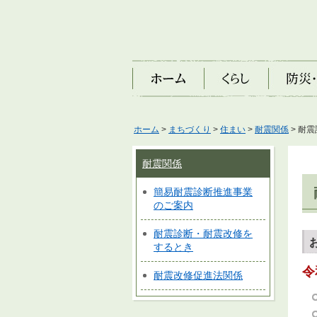
ホーム
くらし
防災・安
ホーム
>
まちづくり
>
住まい
>
耐震関係
> 耐
耐震関係
簡易耐震診断推進事業
のご案内
耐震診断・耐震改修を
するとき
令
耐震改修促進法関係