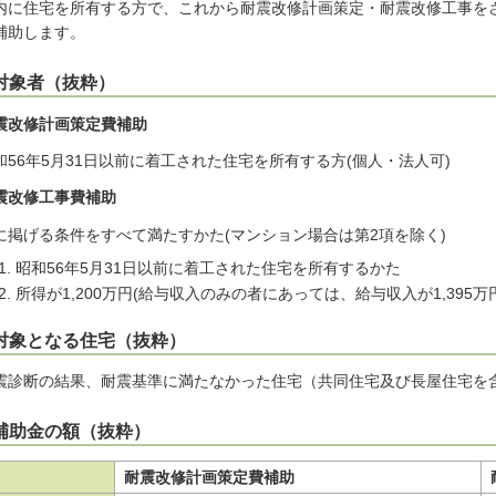
内に住宅を所有する方で、これから耐震改修計画策定・耐震改修工事を
補助します。
.対象者（抜粋）
震改修計画策定費補助
和56年5月31日以前に着工された住宅を所有する方(個人・法人可)
震改修工事費補助
に掲げる条件をすべて満たすかた(マンション場合は第2項を除く)
昭和56年5月31日以前に着工された住宅を所有するかた
所得が1,200万円(給与収入のみの者にあっては、給与収入が1,395万
.対象となる住宅（抜粋）
震診断の結果、耐震基準に満たなかった住宅（共同住宅及び長屋住宅を
.補助金の額（抜粋）
耐震改修計画策定費補助