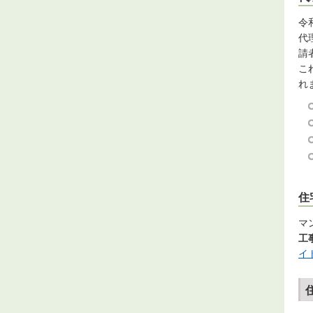
令
代
請
こ
れ
住
マ
工
イ