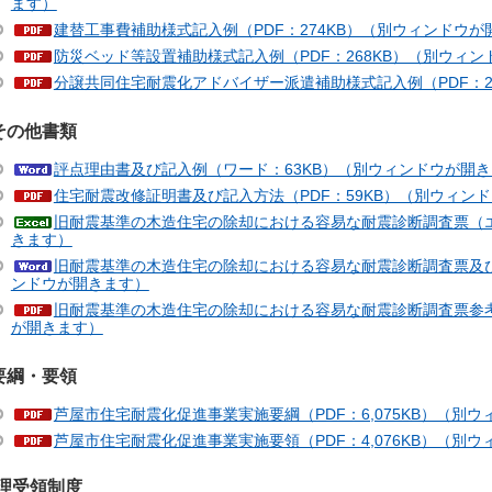
ます）
建替工事費補助様式記入例（PDF：274KB）（別ウィンドウが
防災ベッド等設置補助様式記入例（PDF：268KB）（別ウィ
分譲共同住宅耐震化アドバイザー派遣補助様式記入例（PDF：2
その他書類
評点理由書及び記入例（ワード：63KB）（別ウィンドウが開
住宅耐震改修証明書及び記入方法（PDF：59KB）（別ウィン
旧耐震基準の木造住宅の除却における容易な耐震診断調査票（エ
きます）
旧耐震基準の木造住宅の除却における容易な耐震診断調査票及び
ンドウが開きます）
旧耐震基準の木造住宅の除却における容易な耐震診断調査票参考（P
が開きます）
要綱・要領
芦屋市住宅耐震化促進事業実施要綱（PDF：6,075KB）（別
芦屋市住宅耐震化促進事業実施要領（PDF：4,076KB）（別
理受領制度