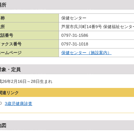
場所
名称
保健センター
住所
芦屋市呉川町14番9号 保健福祉センタ
電話番号
0797-31-1586
ファクス番号
0797-31-1018
ホームページ
保健センター（施設案内）
対象・定員
成26年2月16日～28日生まれ
関連リンク
3歳児健康診査
地図