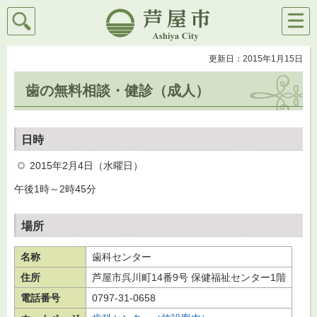
検索
メニ
芦屋市
ュー
更新日：2015年1月15日
歯の無料相談・健診（成人）
日時
2015年2月4日（水曜日）
午後1時～2時45分
場所
名称
歯科センター
住所
芦屋市呉川町14番9号 保健福祉センター1階
電話番号
0797-31-0658