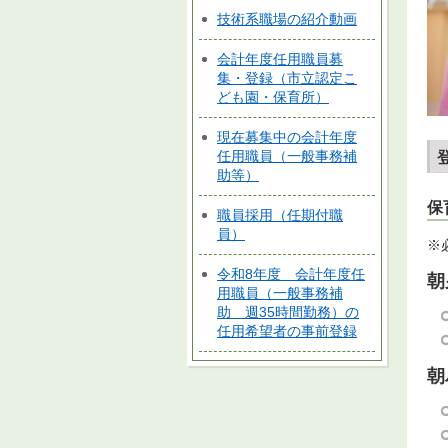
技術系職場の紹介動画
会計年度任用職員募
集・登録（市立認定こ
ども園・保育所）
現在募集中の会計年度
任用職員（一般事務補
助等）
保
職員採用（任期付職
員）
※
令和8年度 会計年度任
朝
用職員（一般事務補
助 週35時間勤務）の
任用希望者の事前登録
朝