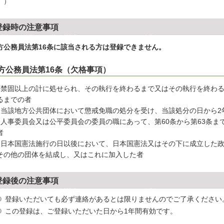
。）
登録時の注意事項
方公務員法第16条に該当される方は登録できません。
方公務員法第16条（欠格事項）
 禁固以上の計に処せられ、その執行を終わるまで又はその執行を終わ
るまでの者
 当該地方公共団体において懲戒免職の処分を受け、当該処分の日から2
 人事委員会又は公平委員会の委員の職にあって、第60条から第63条
者
 日本国憲法施行の日以後において、日本国憲法又はその下に成立した
その他の団体を結成し、又はこれに加入した者
登録後の注意事項
登録いただいても必ず連絡があるとは限りませんのでご了承ください
この登録は、ご登録いただいた日から1年間有効です。