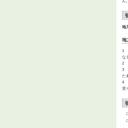
ん
地
地
1
な
2
3
た
4
党