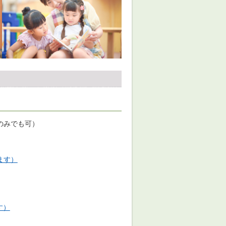
のみでも可）
ます）
す）