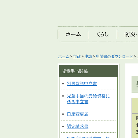
ホーム
くらし
防災・安
ホーム
>
市政
>
申請
>
申請書のダウンロード
>
児童手当関係
別居監護申立書
児童手当の受給資格に
係る申立書
口座変更届
認定請求書