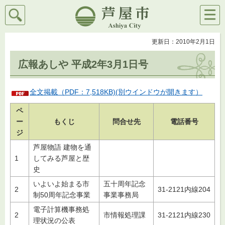
検索
メニ
芦屋市
ュー
更新日：2010年2月1日
広報あしや 平成2年3月1日号
全文掲載（PDF：7,518KB)(別ウインドウが開きます）
ペ
ー
もくじ
問合せ先
電話番号
ジ
芦屋物語 建物を通
1
してみる芦屋と歴
史
いよいよ始まる市
五十周年記念
2
31-2121内線204
制50周年記念事業
事業事務局
電子計算機事務処
2
市情報処理課
31-2121内線230
理状況の公表