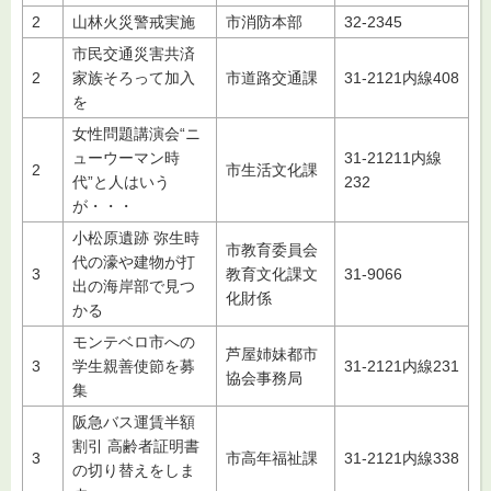
2
山林火災警戒実施
市消防本部
32-2345
市民交通災害共済
2
家族そろって加入
市道路交通課
31-2121内線408
を
女性問題講演会“ニ
ューウーマン時
31-21211内線
2
市生活文化課
代”と人はいう
232
が・・・
小松原遺跡 弥生時
市教育委員会
代の濠や建物が打
3
教育文化課文
31-9066
出の海岸部で見つ
化財係
かる
モンテベロ市への
芦屋姉妹都市
3
学生親善使節を募
31-2121内線231
協会事務局
集
阪急バス運賃半額
割引 高齢者証明書
3
市高年福祉課
31-2121内線338
の切り替えをしま