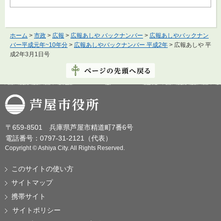
ホーム
>
市政
>
広報
>
広報あしや バックナンバー
>
広報あしやバックナン
バー平成元年~10年分
>
広報あしやバックナンバー 平成2年
> 広報あしや 平
成2年3月1日号
芦屋市役所
〒659-8501 兵庫県芦屋市精道町7番6号
電話番号：0797-31-2121（代表）
Copyright © Ashiya City. All Rights Reserved.
このサイトの使い方
サイトマップ
携帯サイト
サイトポリシー