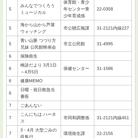
体育館・青少
みんなでつくろう
5
年センター青
22-0358
ミュージカル
少年育成係
海から山から芦屋
5
市公聴広報課
31-2121内線227
ウォッチング
青い山脈 つづり方
5
市立公民館
31-4995
兄妹 公民館映画会
6
保険衛生
検診だより 3月1日
6
保健センター
31-1586
～4月5日
6
健康MEMO
日曜・祝日救急当
6
番医
7
ごあんない
こんにちは ハーネ
7
市同和調整係
31-2121内線451
ス
3・4月 大型ごみの
7
環境衛生課
22-2155
収集日