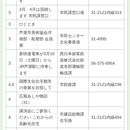
す
3月、4月は混雑し
3
市民課窓口係
31-2121内線313
ます 市民課窓口
3
ひととき
芦屋市美術協会洋
市民センター
3
画部・彫塑部 会員
31-4995
文化事業係
展
新快速電車が3月10
西日本旅客鉄
日（土曜日）から
道株式会社鉄
3
06-375-8954
JR芦屋駅に停車し
道本部運輸部
ます
輸送課
国際文化住宅都市
4,5
市財政課
31-2121内線236
の発展を目指して
広報あしや物語
4
（31）
講演会にご参加く
市建設総務課
4
ださい これからの
31-2121内線404
住宅係
高齢化住宅