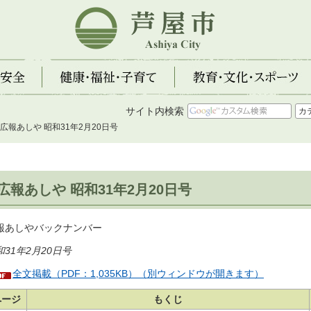
芦屋市
全
健康・福祉・子育て
教育・文化・スポーツ
サイト内検索
 広報あしや 昭和31年2月20日号
広報あしや 昭和31年2月20日号
報あしやバックナンバー
和31年2月20日号
全文掲載（PDF：1,035KB）（別ウィンドウが開きます）
ページ
もくじ