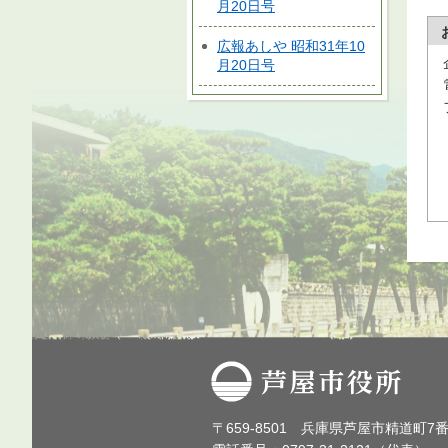
月20日号
広報あしや 昭和31年10
月20日号
芦屋市役所
〒659-8501 兵庫県芦屋市精道町7