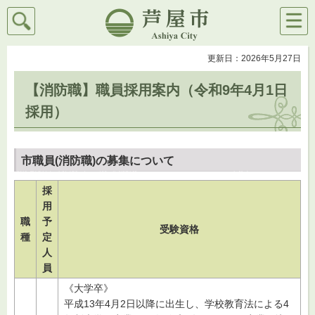
検索
メニ
芦屋市
ュー
更新日：2026年5月27日
【消防職】職員採用案内（令和9年4月1日
採用）
市職員(消防職)の募集について
採
用
職
予
受験資格
種
定
人
員
《大学卒》
平成13年4月2日以降に出生し、学校教育法による4