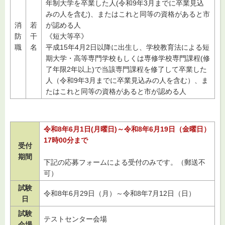
年制大学を卒業した人(令和9年3月までに卒業見込
みの人を含む)、またはこれと同等の資格があると市
消
若
が認める人
防
干
《短大等卒》
職
名
平成15年4月2日以降に出生し、学校教育法による短
期大学・高等専門学校もしくは専修学校専門課程(修
了年限2年以上)で当該専門課程を修了して卒業した
人（令和9年3月までに卒業見込みの人を含む）、ま
たはこれと同等の資格があると市が認める人
令和8年6月1日(月曜日)～令和8年6月19日（金曜日）
17時00分
まで
受付
期間
下記の応募フォームによる受付のみです。（郵送不
可）
試験
令和8年6月29日（月）～令和8年7月12日（日）
日
試験
テストセンター会場
会場