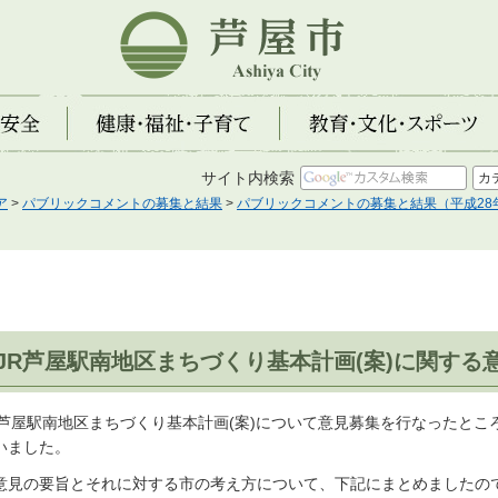
芦屋市
全
健康・福祉・子育て
教育・文化・スポーツ
サイト内検索
ア
>
パブリックコメントの募集と結果
>
パブリックコメントの募集と結果（平成28
JR芦屋駅南地区まちづくり基本計画(案)に関する
R芦屋駅南地区まちづくり基本計画(案)について意見募集を行なったと
いました。
意見の要旨とそれに対する市の考え方について、下記にまとめましたの