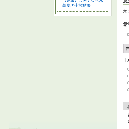
（原案）に関する意見
意
募集の実施結果
意
意
【