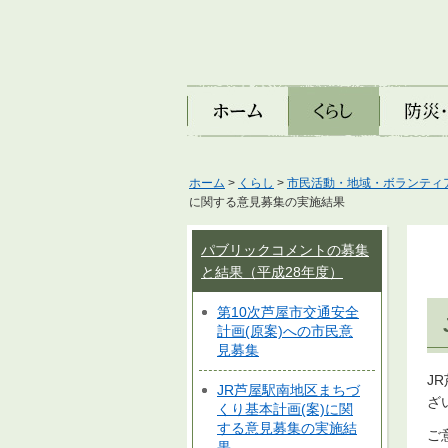
ホーム
くらし
防災・安
ホーム
>
くらし
>
市民活動・地域・ボランティ
に関する意見募集の実施結果
パブリックコメントの募集
と結果（平成28年度）
第10次芦屋市交通安全
計画(原案)への市民意
見募集
J
JR芦屋駅南地区まちづ
ざ
くり基本計画(案)に関
する意見募集の実施結
ご
果