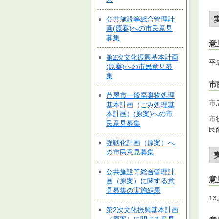
公共施設等総合管理計
画(原案)への市民意見
募集
意
第2次文化振興基本計画
平
(原案)への市民意見募
集
市
芦屋市一般廃棄物処理
市
基本計画（ごみ処理基
本計画）(原案)への市
市
民意見募集
民
強靱化計画（原案）へ
の市民意見募集
公共施設等総合管理計
意
画（原案）に関する意
見募集の実施結果
13
第2次文化振興基本計画