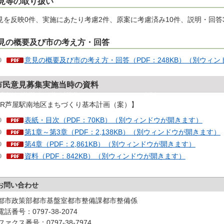
見等の取り扱い
見を反映0件、実施にあたり考慮2件、原案に考慮済み10件、説明・回答
見の概要及び市の考え方・回答
意見の概要及び市の考え方・回答（PDF：248KB）（別ウィ
市民意見募集実施当時の資料
JR芦屋駅南地区まちづくり基本計画（案）】
表紙・目次（PDF：70KB）（別ウィンドウが開きます）
第1章～第3章（PDF：2,138KB）（別ウィンドウが開きます）
第4章（PDF：2,861KB）（別ウィンドウが開きます）
資料（PDF：842KB）（別ウィンドウが開きます）
お問い合わせ
都市政策部都市基盤室都市整備課都市整備係
電話番号：0797-38-2074
ファクス番号：0797-38-7974