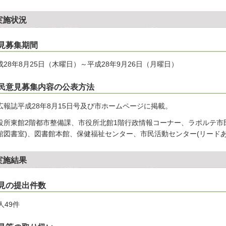
実施状況
見募集期間
成28年8月25日（木曜日）～平成28年9月26日（月曜日）
民意見募集内容の公表方法
広報誌平成28年8月15日号及び市ホームページに掲載。
役所東館2階都市整備課、市役所北館1階行政情報コーナー、ラポルテ市
館図書室)、図書館本館、保健福祉センター、市民活動センター(リード
実施結果
見の提出件数
人49件