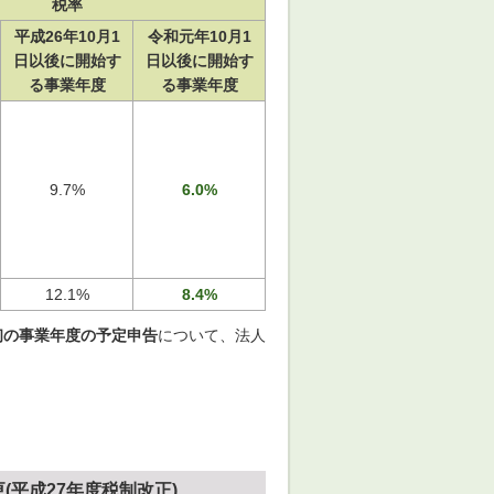
税率
平成26年10月1
令和元年10月1
日以後に開始す
日以後に開始す
る事業年度
る事業年度
9.7%
6.0%
12.1%
8.4%
初の事業年度の予定申告
について、法人
更
(平成27年度税制改正)