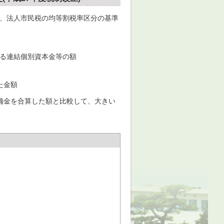
ら、法人市民税の均等割税率区分の基準
する連結個別資本金等の額
た金額
備金を合算した額と比較して、大きい