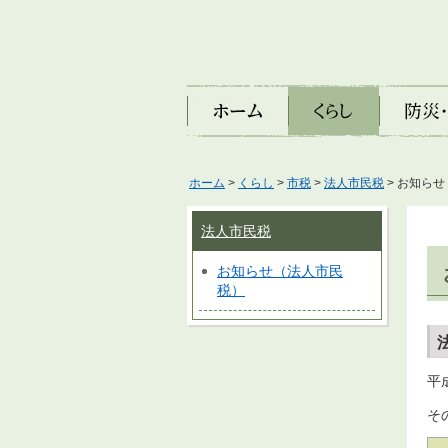
ホーム
くらし
防災・安
ホーム
>
くらし
>
市税
>
法人市民税
> お知ら
法人市民税
お知らせ（法人市民
税）
平
そ