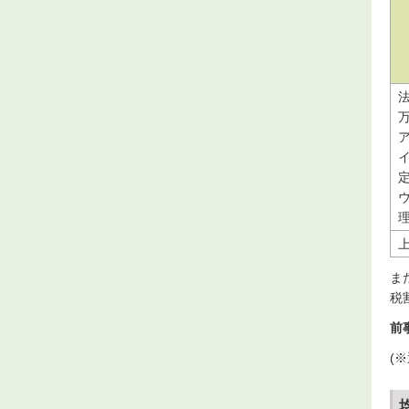
ま
税
前
(