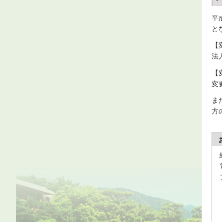
平
と
【
法
【
変
ま
方