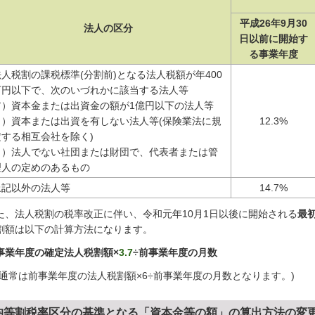
平成26年9月30
法人の区分
日以前に開始す
る事業年度
法人税割の課税標準(分割前)となる法人税額が年400
万円以下で、次のいづれかに該当する法人等
ア）資本金または出資金の額が1億円以下の法人等
イ）資本または出資を有しない法人等(保険業法に規
12.3%
定する相互会社を除く)
ウ）法人でない社団または財団で、代表者または管
理人の定めのあるもの
上記以外の法人等
14.7%
た、法人税割の税率改正に伴い、令和元年10月1日以後に開始される
最
割額は以下の計算方法になります。
事業年度の確定法人税割額×
3.7
÷前事業年度の月数
※通常は前事業年度の法人税割額×6÷前事業年度の月数となります。)
均等割税率区分の基準
となる「資本金等の額」の算出方法の変