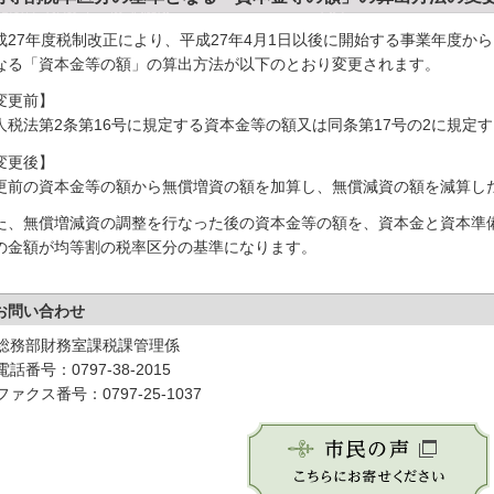
成27年度税制改正により、平成27年4月1日以後に開始する事業年度か
なる「資本金等の額」の算出方法が以下のとおり変更されます。
変更前】
人税法第2条第16号に規定する資本金等の額又は同条第17号の2に規定
変更後】
更前の資本金等の額から無償増資の額を加算し、無償減資の額を減算し
た、無償増減資の調整を行なった後の資本金等の額を、資本金と資本準
の金額が均等割の税率区分の基準になります。
お問い合わせ
総務部財務室課税課管理係
電話番号：0797-38-2015
ファクス番号：0797-25-1037