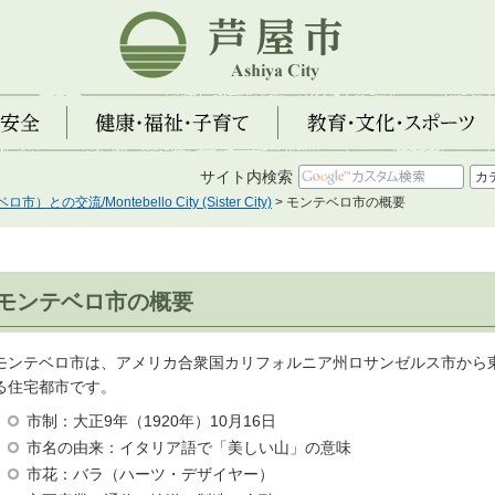
芦屋市
全
健康・福祉・子育て
教育・文化・スポーツ
サイト内検索
の交流/Montebello City (Sister City)
> モンテベロ市の概要
モンテベロ市の概要
モンテベロ市は、アメリカ合衆国カリフォルニア州ロサンゼルス市から東南へ
る住宅都市です。
市制：大正9年（1920年）10月16日
市名の由来：イタリア語で「美しい山」の意味
市花：バラ（ハーツ・デザイヤー）