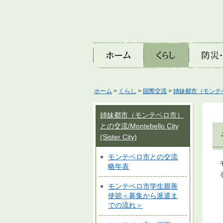
ホーム
くらし
防災・安
ホーム
>
くらし
>
国際交流
>
姉妹都市（モンテベロ市）と
姉妹都市（モンテベロ市）
との交流/Montebello City
(Sister City)
モンテベロ市との交流
略年表
モンテベロ市学生親善
使節＜募集から派遣ま
での流れ＞