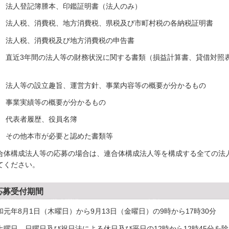
2) 法人登記簿謄本、印鑑証明書（法人のみ）
3) 法人税、消費税、地方消費税、県税及び市町村税の各納税証明書
4) 法人税、消費税及び地方消費税の申告書
5) 直近3年間の法人等の財務状況に関する書類（損益計算書、貸借対
）
6) 法人等の設立趣旨、運営方針、事業内容等の概要が分かるもの
7) 事業実績等の概要が分かるもの
8) 代表者履歴、役員名簿
9) その他本市が必要と認めた書類等
合体構成法人等の応募の場合は、連合体構成法人等を構成する全ての法
てください。
応募受付期間
和元年8月1日（木曜日）から9月13日（金曜日）の9時から17時30分
土曜日、日曜日及び祝日法による休日及び平日の12時から12時45分を