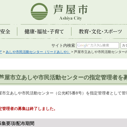
芦屋市
全
健康・福祉・子育て
教育・文化・スポーツ
サイト内検索
ア
>
あしや市民活動センター（リードあしや）
> 芦屋市立あしや市民活動センター
芦屋市立あしや市民活動センターの指定管理者を
屋市立あしや市民活動センター（公光町5番8号）を指定管理者として管
。
定管理者の募集は終了しました。
募集要項/配布期間