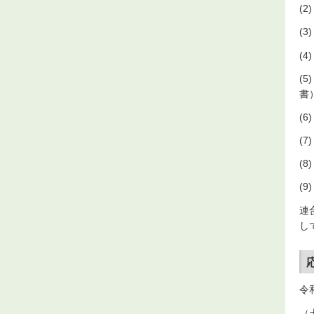
(
(
(
(
書
(
(
(
(
連
し
令
（