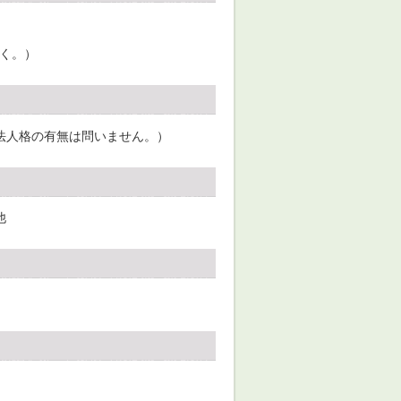
除く。）
法人格の有無は問いません。）
他