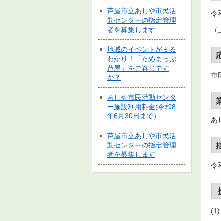
芦屋市立あしや市民活
令
動センターの指定管理
（
者を募集します
地域のイベントがまる
わかり！「ためまっぷ
芦屋」をご存じです
市
か？
あしや市民活動センタ
ー施設利用料金(令和8
年6月30日まで）
あ
芦屋市立あしや市民活
動センターの指定管理
者を募集します
令
(