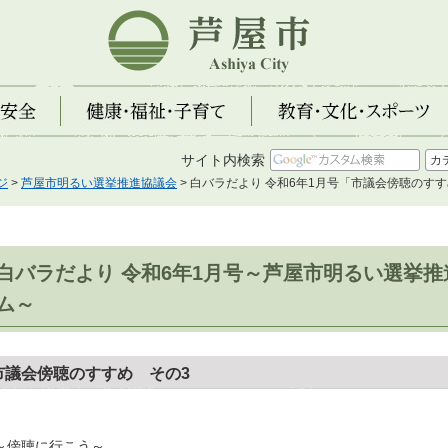
芦屋市
全
健康・福祉・子育て
教育・文化・スポーツ
サイト内検索
ジ
>
芦屋市明るい選挙推進協議会
> 白バラだより 令和6年1月号「市議会傍聴のすす
白バラだより 令和6年1月号～芦屋市明るい選挙
ム～
市議会傍聴のすすめ その3
傍聴に行こう～