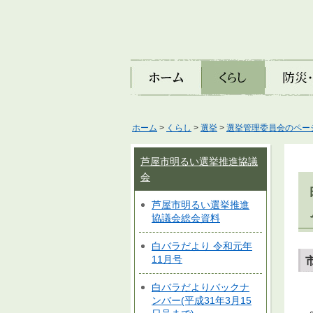
ホーム
くらし
防災・安
ホーム
>
くらし
>
選挙
>
選挙管理委員会のペー
芦屋市明るい選挙推進協議
会
芦屋市明るい選挙推進
協議会総会資料
白バラだより 令和元年
11月号
白バラだよりバックナ
ンバー(平成31年3月15
～