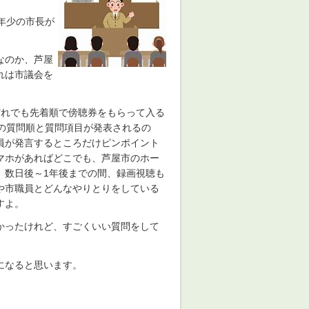
年少の市長が
なのか、芦屋
れは市議会を
れでも先着順で傍聴券をもらって入る
の質問順と質問項目が発表されるの
員が発言するところだけピンポイント
マホがあればどこでも、芦屋市のホー
、数日後～1年後までの間、録画視聴も
や市職員とどんなやりとりをしている
すよ。
かったけれど、すごくいい質問をして
になると思います。