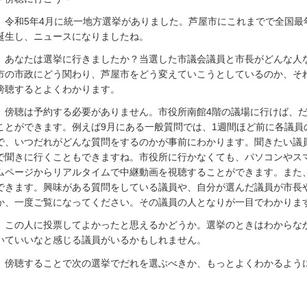
令和5年4月に統一地方選挙がありました。芦屋市にこれまでで全国最
誕生し、ニュースになりましたね。
あなたは選挙に行きましたか？当選した市議会議員と市長がどんな人
市の市政にどう関わり、芦屋市をどう変えていこうとしているのか、そ
傍聴するとよくわかります。
傍聴は予約する必要がありません。市役所南館4階の議場に行けば、だ
ことができます。例えば9月にある一般質問では、1週間ほど前に各議員
で、いつだれがどんな質問をするのかが事前にわかります。聞きたい議
で聞きに行くこともできますね。市役所に行かなくても、パソコンやス
ムページからリアルタイムで中継動画を視聴することができます。また
できます。興味がある質問をしている議員や、自分が選んだ議員が市長
か、一度ご覧になってください。その議員の人となりが一目でわかりま
この人に投票してよかったと思えるかどうか。選挙のときはわからな
いていいなと感じる議員がいるかもしれません。
傍聴することで次の選挙でだれを選ぶべきか、もっとよくわかるよう